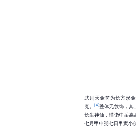
武则天金简为长方形金片
[
4
]
克。
整体无纹饰，其
长生神仙，谨诣中岳嵩
七月甲申朔七日甲寅小