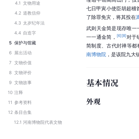
4.1
文物用途
七日
甲寅
小使臣胡超稽
4.2
道教信仰
了除罪免灾，将其投在
4.3
太岁纪年法
武则天
金简是现存唯一
4.4
自造字
[
6
]
[
8
]
一一通金简，
对于
5
保护与馆藏
简制度、古代封禅等都
6
展出活动
南博物院
，是该院九大
7
文物价值
8
文物评价
基本情况
9
文物故事
10
注释
外观
11
参考资料
12
条目合集
12.1
河南博物院代表文物