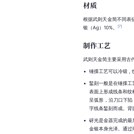
材质
根据武则天金简不同
表
[
7
]
银（Ag）10%。
制作工艺
武则天金简主要采用古
锤揲工艺可以冷锻 ,
錾刻一般是在锤揲工
表面上形成线条和
纹
呈弧形，沿刀口下陷
字线条錾刻而成。背
砑光是金器完成的最
金银本身光泽。通过