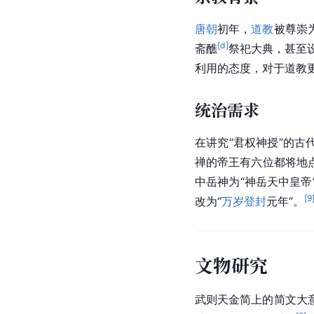
唐朝
初年，
道教
被尊崇
[d]
斋醮
祭祀大典，甚至
利用的态度，对于道教
统治需求
在讲究“君权神授”的古
禅的帝王有六位都将地
中岳神为“神岳天中皇帝
[
9
改为“
万岁登封
元年”。
文物研究
武则天金简上的简文大