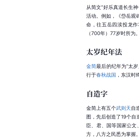
从简文“好乐真道长生神
活动。例如，《岱岳观
命，往五岳四渎投龙作
（700年）77岁时所为
太岁纪年法
金简
最后的纪年为“太
行于
春秋战国
，
东汉
时
自造字
金简
上有五个
武则天
自
图，先后创造了19个自
臣、君、国等国家公文、
方，八方之民悉为掌握