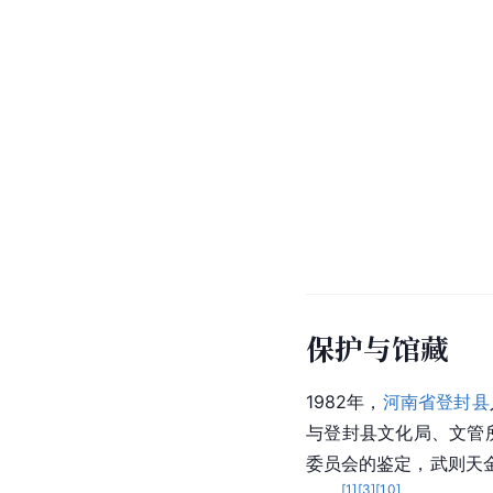
保护与馆藏
1982年，
河南省
登封县
与登封县文化局、文管
委员会的鉴定，武则天
[
1
]
[
3
]
[
10
]