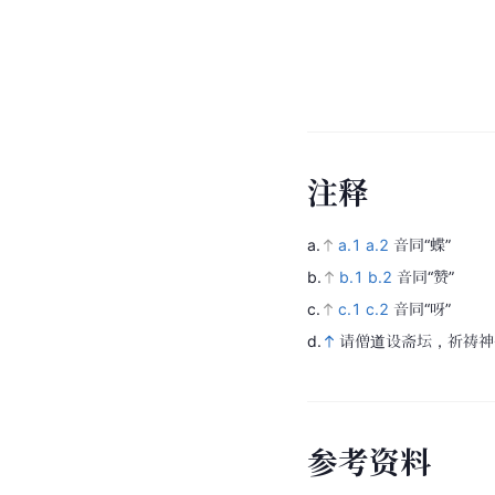
注
释
a.
a.1
a.2
音同“蝶”
b.
b.1
b.2
音同“赞”
c.
c.1
c.2
音同“呀”
d.
请僧道设斋坛，祈祷神
参
考
资
料