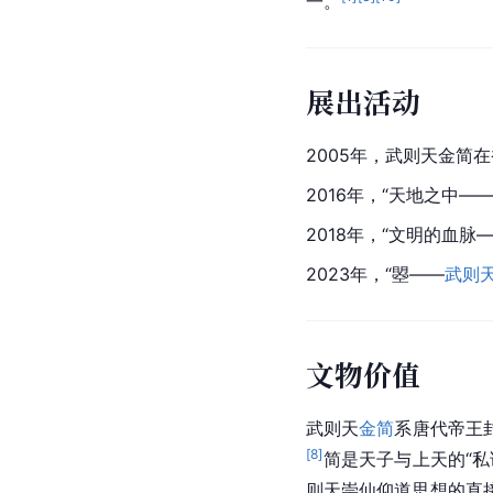
一。
展出活动
2005年，武则天金简在
2016年，“
天地之中
—
2018年，“文明的血
2023年，“曌——
武则
文物价值
武则天
金简
系唐代帝王
[
8
]
简是天子与上天的“
则天崇仙仰道思想的直