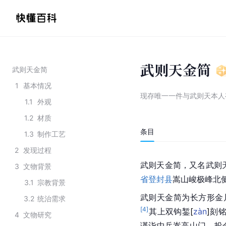
武则天金简
武则天金简
1
基本情况
现存唯一一件与武则天本人
1.1
外观
1.2
材质
条目
1.3
制作工艺
2
发现过程
武则天
金简，又名武则
3
文物背景
省
登封县
嵩山峻极峰北
3.1
宗教背景
武则天金简为长方形金片，
3.2
统治需求
[
4
]
其上双钩
錾
[
zàn
]
刻铭
4
文物研究
谨诣中岳嵩高山门，投