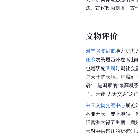
法、古代投简制度、古
文物评价
河南省登封市
地方史志
庄乡
农民屈西怀在嵩山
也是研究
武周
时期社会
是天子的天职。埋藏刻
语”，是国家的“最高机
子、天帝“人天交通”之
中国文物交流中心
展览
不能升天，要下地狱，
阳宫游幸得了重病，病
天对
中岳
祭拜的祈祷词，