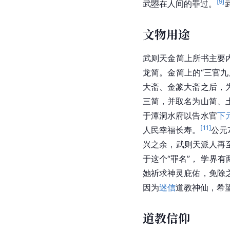
[
9
]
武曌在人间的罪过。
文物用途
武则天金简上所书主要
龙简。金简上的“三官
大斋
、金篆大斋之后，
三简，并取名为山简、
于潭洞水府以告水官
下
[
11
]
人民幸福长寿。
公元
兴之余，武则天派人再
于这个“罪名”， 学
她祈求神灵庇佑，免除
因为
迷信
道教神仙，希
道教信仰