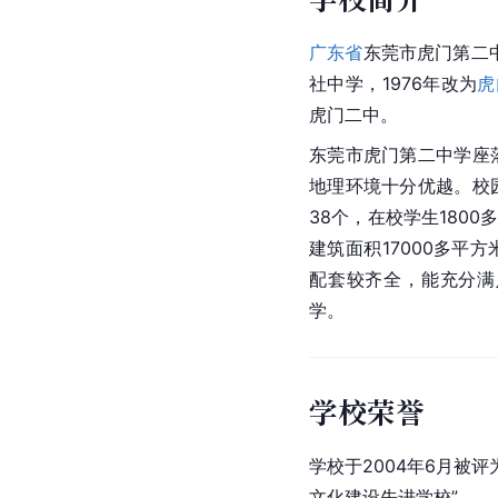
广东省
东莞市虎门第二中
社中学，1976年改为
虎
虎门二中。
东莞市虎门第二中学座
地理环境十分优越。校
38个，在校学生1800
建筑面积17000多平
配套较齐全，能充分满
学。
学校荣誉
学校于2004年6月被评
文化建设先进学校”。