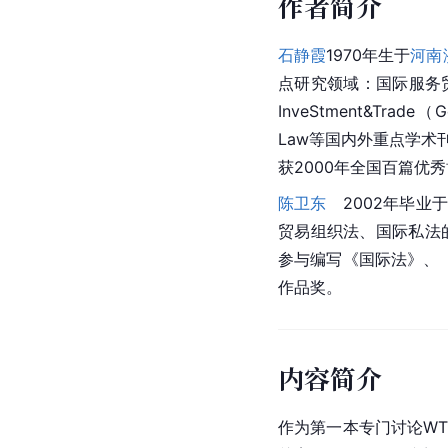
作者简介
石静霞
1970年生于
河南
点研究领域：国际服务
InveStment&Trade（G
Law等国内外重点学
获2000年全国百篇优
陈卫东
2002年毕业
贸易组织法、国际私法
参与编写《国际法》、
作品奖。
内容简介
作为第一本专门讨论WT