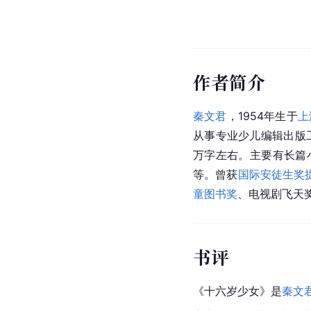
作者简介
秦文君
，1954年生于
上
从事专业少儿编辑出版
万字左右。主要有长篇
等。曾获
国际安徒生奖
童图书奖
、电视剧飞天
书评
《十六岁少女》是
秦文