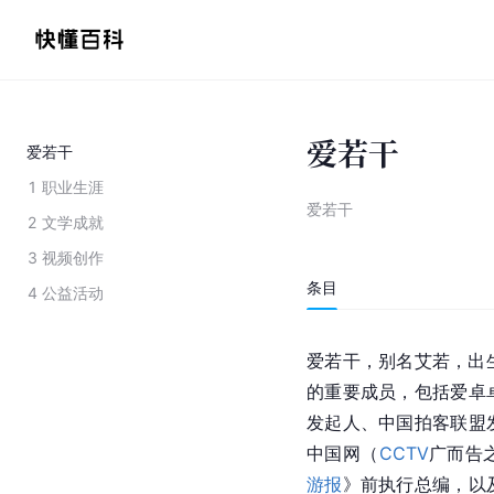
爱若干
爱若干
1
职业生涯
爱若干
2
文学成就
3
视频创作
条目
4
公益活动
爱若干，别名艾若，出生
的重要成员，包括爱卓
发起人、中国拍客联盟
中国网（
CCTV
广而告
游报
》前执行总编，以