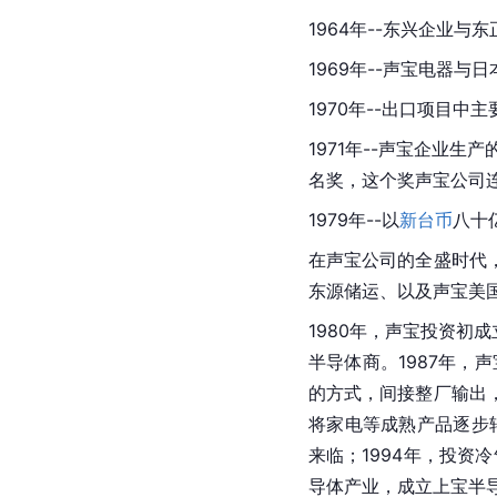
1964年--东兴企业
1969年--声宝电器与日
1970年--出口项目
1971年--声宝企业生产
名奖，这个奖声宝公司连
1979年--以
新台币
八十
在声宝公司的全盛时代
东源储运、以及声宝美
1980年，声宝投资初成
半导体商。1987年，
的方式，间接整厂输出
将家电等成熟产品逐步
来临；1994年，投资
导体产业，成立上宝半导