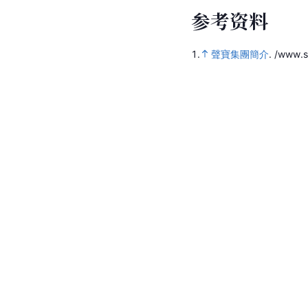
参
考
资
料
1.
聲寶集團簡介
.
/www.s