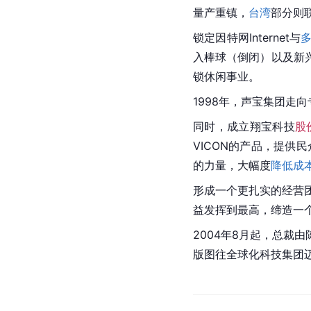
量产重镇，
台湾
部分则
锁定因特网Internet与
入棒球（倒闭）以及新
锁休闲事业。
1998年，声宝集团走
同时，成立翔宝科技
股
VICON的产品，提供
的力量，大幅度
降低成
形成一个更扎实的经营
益发挥到最高，缔造一
2004年8月起，总
版图往全球化科技集团