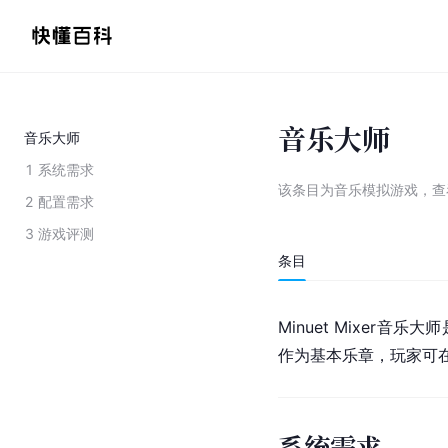
音乐大师
音乐大师
1
系统需求
该条目为
音乐模拟游戏
，
查
2
配置需求
3
游戏评测
条目
Minuet Mixer音
作为基本乐章，玩家可
系统需求