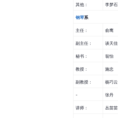
其他：
李梦石
钢琴
系
主任：
俞鹰
副主任：
谈天佳
秘书：
翁怡
教授：
施忠
副教授：
杨巧云
-
张丹
讲师：
丛苗苗