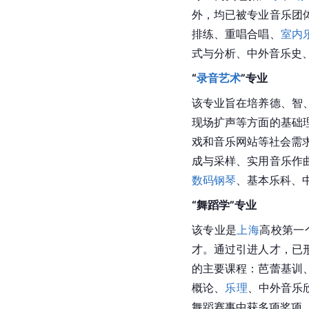
外，均已被专业音乐团
排练、重唱合唱、
室内
式与分析、中外音乐史
“
录音艺术
”专业
该专业旨在培养德、智
现场扩声等方面的基础
戏和音乐网站等社会需
成与采样、实用音乐作
数码钢琴
、基本乐科、
“舞蹈学”专业
该专业是
上海
高校第一
才。通过引进人才，已
的主要课程：芭蕾基训
概论、
乐理
、中外音乐
舞蹈赛事中获多项奖项