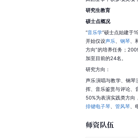
研究生教育
硕士点概况
“
音乐学
”硕士点始建于
开始仅设
声乐
、
钢琴
、
方向”的培养任务；20
加至目前的24名。
研究方向：
声乐演唱与教学、钢琴
挥、音乐鉴赏与评论、
50%为表演实践类方
排键电子琴
、
管风琴
、
师资队伍