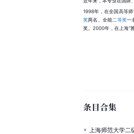
近年来，本专业在国际
1998年，在全国高等师
奖
两名、全能
二等奖
一
奖。2000年，在上海
条
目
合
集
上海师范大学二