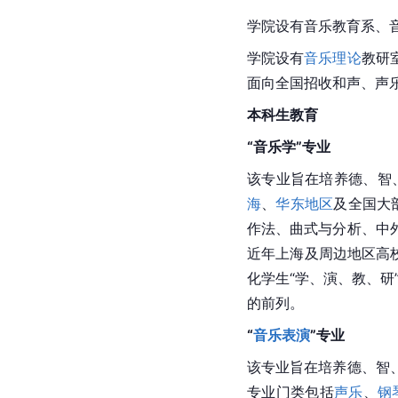
学院设有音乐教育系、
学院设有
音乐理论
教研
面向全国招收和声、声
本科生教育
“音乐学”专业
该专业旨在培养德、智
海
、
华东地区
及全国大
作法、曲式与分析、中
近年上海及周边地区高
化学生“学、演、教、研
的前列。
“
音乐表演
”专业
该专业旨在培养德、智
专业门类包括
声乐
、
钢