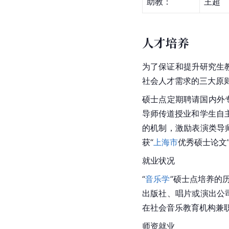
助教：
王超
人才培养
为了保证和提升研究生
社会人才需求的三大原
硕士点定期聘请国内外
导师传道授业和学生自
的机制，激励表演类导
获“
上海市
优秀硕士论文
就业状况
“
音乐学
”硕士点培养的
出版社、唱片或演出公
在社会
音乐教育
机构兼
师资就业