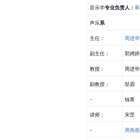
音乐学
专业负责人：
蒋
声乐
系
主任：
周进华
副主任：
郭娉婷
教授：
周进华
副教授：
邬眉
-
钱菁
讲师：
宋罡
-
周燕燕