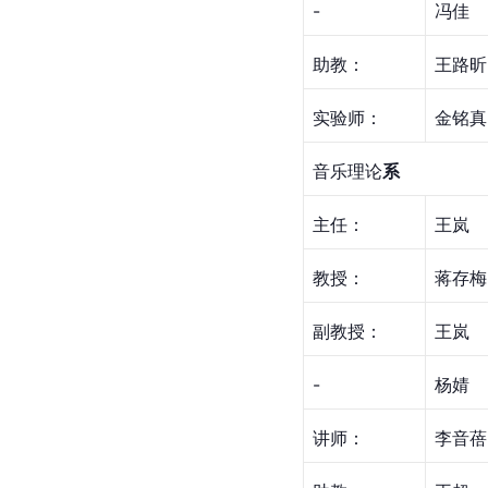
-
冯佳
助教：
王路昕
实验师：
金铭真
音乐理论
系
主任：
王岚
教授：
蒋存梅
副教授：
王岚
-
杨婧
讲师：
李音蓓