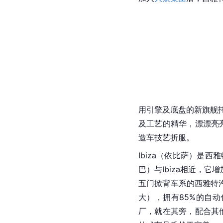
用引擎及底盘的新旗舰托
及工艺的精华，漂漂亮亮
造车技艺折服。
Ibiza（依比萨）是
巴
）与Ibiza相近，
五门掀背车系的西雅特汽车
大），拥有85%的自
厂，就在其旁，配合其他零