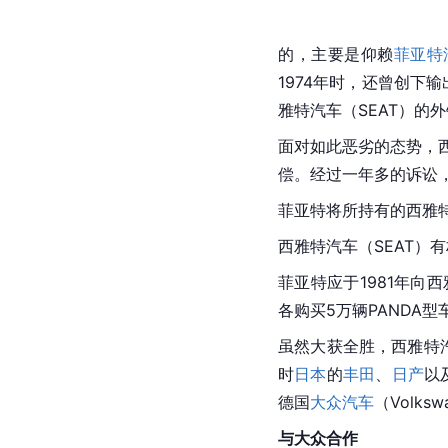
的，主要是仰赖
菲亚特
1974年时，还曾创下
雅特汽车（SEAT）的
面对如此恶劣的态势，西
偿。经过一年多的诉讼
菲亚特将所持有的西雅特
西雅特汽车（SEAT）
菲亚特应于1981年向西
各购买5万辆PANDA型
虽然大获全胜，西雅特汽
时
日本
的
丰田
、
日产
以
德国
大众汽车
（Volks
与大众合作