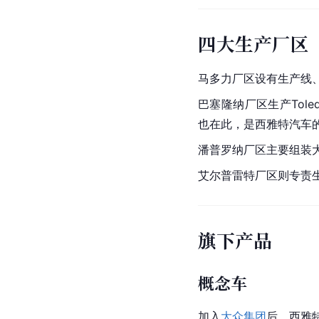
四大生产厂区
马多力厂区设有生产线
巴塞隆纳厂区生产Toledo
也在此，是西雅特汽车
潘普罗纳厂区主要组装大
艾尔普雷特厂区则专责
旗下产品
概念车
加入
大众集团
后，西雅