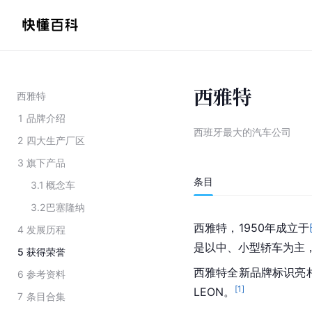
西雅特
西雅特
1
品牌介绍
西班牙最大的汽车公司
2
四大生产厂区
3
旗下产品
条目
3.1
概念车
3.2
巴塞隆纳
西雅特，1950年成立于
4
发展历程
是以中、小型轿车为主，
5
获得荣誉
西雅特全新品牌标识亮相
6
参考资料
[
1
]
LEON。
7
条目合集