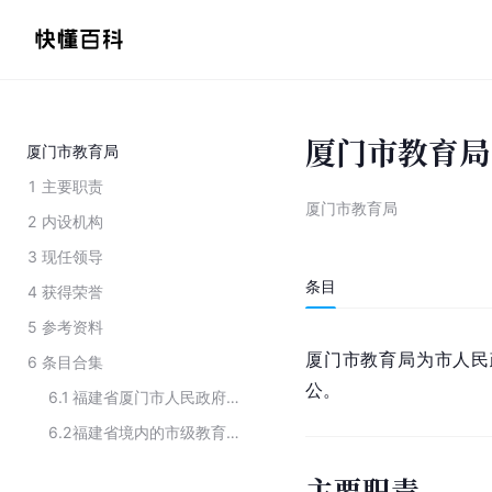
厦门市教育局
厦门市教育局
1
主要职责
厦门市教育局
2
内设机构
3
现任领导
条目
4
获得荣誉
5
参考资料
厦门市教育局为
市人民
6
条目合集
公
。
6.1
福建省厦门市人民政府工作部门
6.2
福建省境内的市级教育局
主要职责