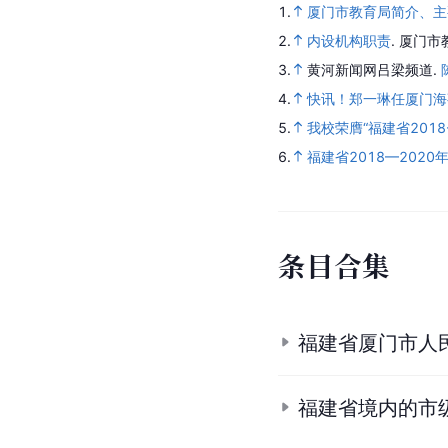
1.
厦门市教育局简介、主
2.
内设机构职责
.
厦门市
3.
黄河新闻网吕梁频道.
4.
快讯！郑一琳任厦门海
5.
我校荣膺“福建省2018
6.
福建省2018—202
条
目
合
集
福建省厦门市人
福建省境内的市