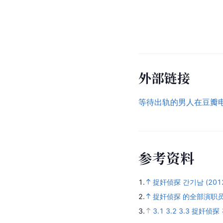
外部链接
等待出轨的男人在豆瓣
参
考
资
料
1.
捉奸侦探 간기남 (20
2.
捉奸侦探 的全部演职
3.
3.1
3.2
3.3
捉奸侦探 