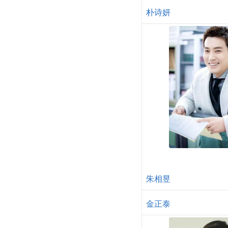
朴诗妍
朱相昱
金正泰