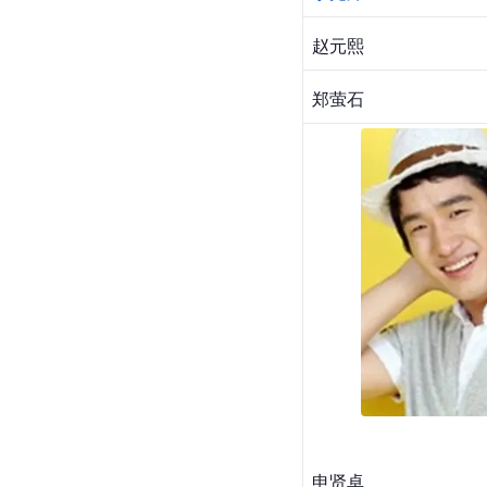
赵元熙
郑
萤石
申贤卓