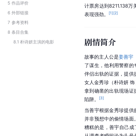
5
作品评价
计票房达到8211.138
6
外部链接
[
1
]
[
2
]
表现强劲。
7
参考资料
8
条目合集
剧情简介
8.1
朴诗妍主演的电影
故事的主人公是
姜善宇
了谋生，他利用警察的
伴侣出轨的证据，提供
女人金秀珍（朴诗妍 
拿到确凿的出轨现场证
[
3
]
陷阱。
当善宇根据金秀珍提供
并非预想中的偷情场面
糟糕的是，善宇自己成
从调查者瞬间沦为头号