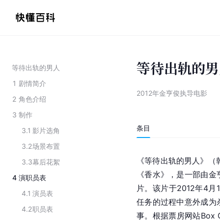
等待出轨的男
等待出轨的男人
1
剧情简介
2012年金亨俊执导电影
2
角色介绍
3
制作
条目
3.1
影片选角
3.2
场景布置
《等待出轨的男人》（
3.3
幕后花絮
《
香水
》，是一部由金
4
演职员表
片。该片于2012年4
4.1
演员表
任务的过程中意外成为
4.2
职员表
事。根据票房网站Box O