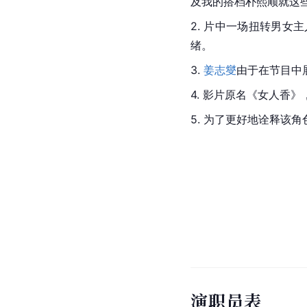
及我的搭档朴熙顺就这
2. 片中一场扭转男
绪。
3. 
姜志燮
由于在节目中
4. 影片原名《女人香》
5. 为了更好地诠释该角
演职员表