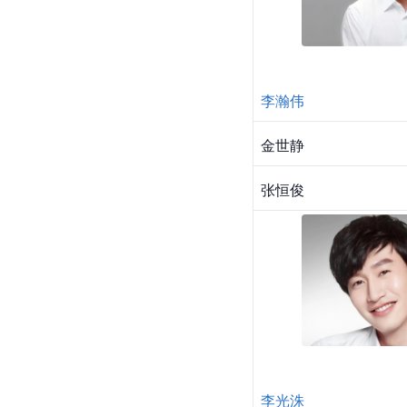
李瀚伟
金世静
张恒俊
李光洙