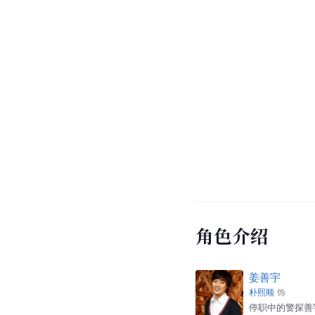
角色介绍
姜善宇
朴熙顺
饰
停职中的警探善