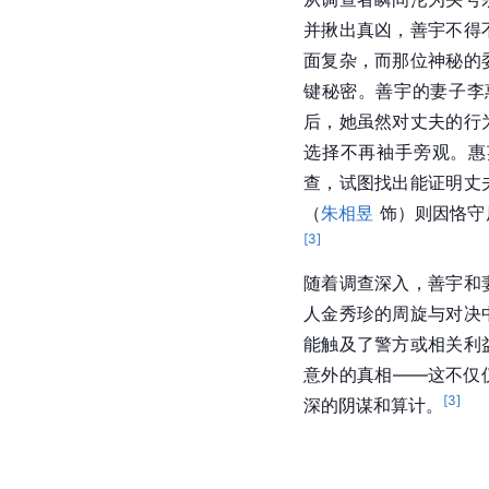
并揪出真凶，善宇不得
面复杂，而那位神秘的
键秘密。善宇的妻子李
后，她虽然对丈夫的行
选择不再袖手旁观。惠
查，试图找出能证明丈
（
朱相昱
 饰）则因恪
[
3
]
随着调查深入，善宇和
人金秀珍的周旋与对决
能触及了警方或相关利
意外的真相——这不仅
[
3
]
深的阴谋和算计。