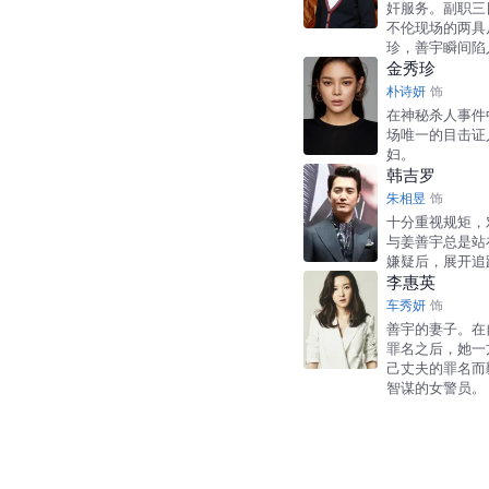
奸服务。副职三
不伦现场的两具
珍，善宇瞬间陷
金秀珍
朴诗妍
饰
在神秘杀人事件
场唯一的目击证
妇。
韩吉罗
朱相昱
饰
十分重视规矩，
与姜善宇总是站
嫌疑后，展开追
李惠英
车秀妍
饰
善宇的妻子。在
罪名之后，她一
己丈夫的罪名而
智谋的女警员。