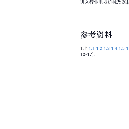
进入行业电器机械及器材制
参
考
资
料
1.
1.1
1.2
1.3
1.4
1.5
1
10-17].