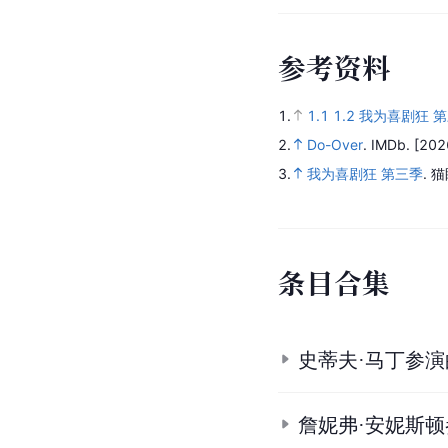
参
考
资
料
1.
1.1
1.2
我为喜剧狂 第三季 
2.
Do-Over
.
IMDb.
[202
3.
我为喜剧狂 第三季
.
猫
条
目
合
集
史蒂夫·马丁参
詹妮弗·安妮斯