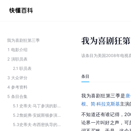
我为喜剧狂第
我为喜剧狂第三季
1
电影介绍
该条目为
美国2008年电视
2
演职员表
2.1
职员表
条目
3
大众评分
4
参考资料
我为喜剧狂第三季是
唐
5
条目合集
根
、
简·科拉克斯基
主演
5.1
史蒂夫·马丁参演的影视作品
不知道还有谁记得，20
5.2
詹妮弗·安妮斯顿参演的影视作品
论界一片叫好之声，可
5.3
史蒂夫·布西密执导的作品
词不买账，于是，这个