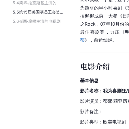
5.4
简·科拉克斯基主演的电视剧
为题材的半小时喜剧《3
5.5
第15届美国演员工会奖获奖作品
插柳柳成荫，大餐《日落
5.6
崔西·摩根主演的电视剧
之Rock，07年10月份
最佳喜剧奖，力压《
蒂
》，前途灿烂。
电影介绍
基本信息
影片名称：我为喜剧狂/
影片演员：蒂娜·菲亚历
影片备注：
影片类型：欧美电视剧