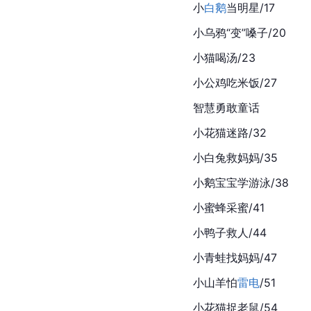
小
白鹅
当明星/17
小乌鸦“变”嗓子/20
小猫喝汤/23
小公鸡吃米饭/27
智慧勇敢童话
小花猫迷路/32
小白兔救妈妈/35
小鹅宝宝学游泳/38
小蜜蜂采蜜/41
小鸭子救人/44
小青蛙找妈妈/47
小山羊怕
雷电
/51
小花猫捉老鼠/54