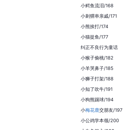
小鳄鱼流泪/168
小刺猬串亲戚/171
小熊挨打/174
小猫捉鱼/177
纠正不良行为童话
小猴子偷桃/182
小羊哭鼻子/185
小狮子打架/188
小知了吹牛/191
小狗熊踢球/194
小
梅花鹿
交朋友/197
小公鸡学本领/200