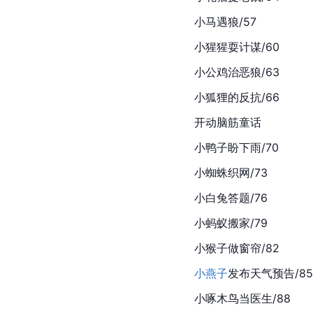
小马遇狼/57
小猩猩耍计谋/60
小公鸡治恶狼/63
小狐狸的反抗/66
开动脑筋童话
小鸭子盼下雨/70
小蜘蛛织网/73
小白兔答题/76
小蚂蚁搬家/79
小猴子做窗帘/82
小燕子
发布天气预告/85
小啄木鸟当医生/88