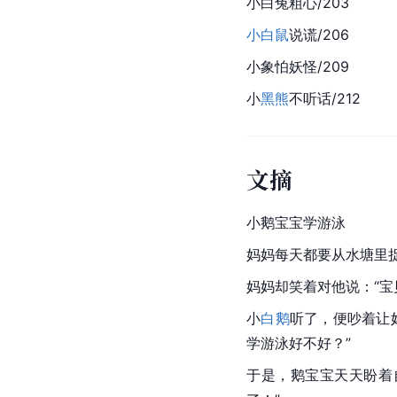
小白兔粗心/203
小白鼠
说谎/206
小象怕妖怪/209
小
黑熊
不听话/212
文摘
小鹅宝宝学游泳
妈妈每天都要从水塘里
妈妈却笑着对他说：“宝
小
白鹅
听了，便吵着让
学游泳好不好？”
于是，鹅宝宝天天盼着