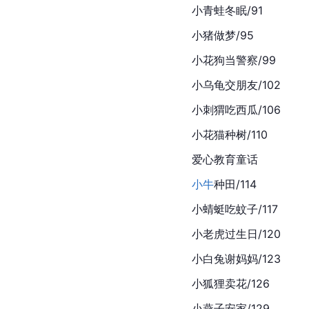
小青蛙冬眠/91
小猪做梦/95
小花狗当警察/99
小乌龟交朋友/102
小刺猬吃西瓜/106
小花猫种树/110
爱心教育童话
小牛
种田/114
小蜻蜓吃蚊子/117
小老虎过生日/120
小白兔谢妈妈/123
小狐狸卖花/126
小燕子安家/129