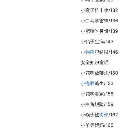
小猴子忙丰收/132
小白马学雷锋/136
小肥猪吃
月饼
/139
小鸭子生病/143
小
狗熊
犯错误/146
安全知识童话
小花狗放鞭炮/150
小海豚
逃生/153
小花狗看家/156
小白兔脱险/159
小猴子被
烫伤
/162
小羊等妈妈/165