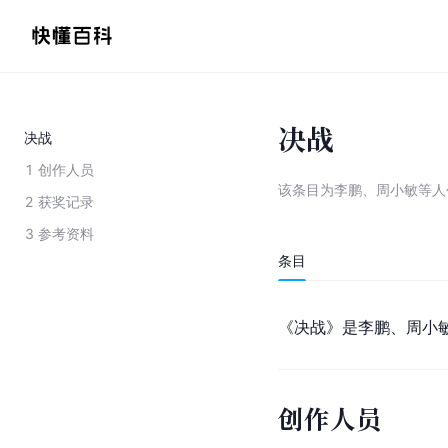
决战
决战
1
创作人员
该条目为
李鹏、周小敏等人
2
获奖记录
3
参考资料
条目
《决战》是李鹏、周小
创作人员