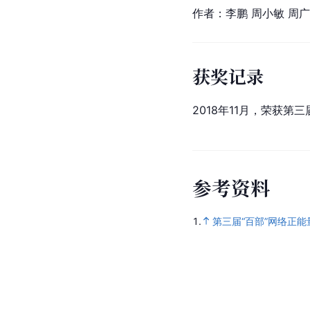
作者：李鹏 周小敏 
周广
获奖记录
2018年11月，荣获第
参
考
资
料
1.
第三届“百部”网络正