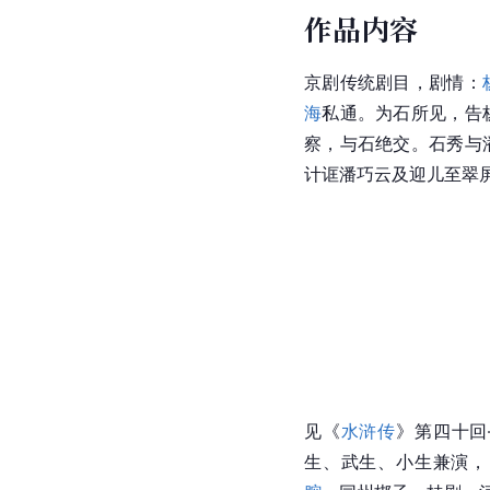
作品内容
京剧传统剧目，剧情：
海
私通。为石所见，告
察，与石绝交。石秀与
计诓潘巧云及迎儿至翠
见《
水浒传
》第四十回
生
、
武生
、
小生
兼演，