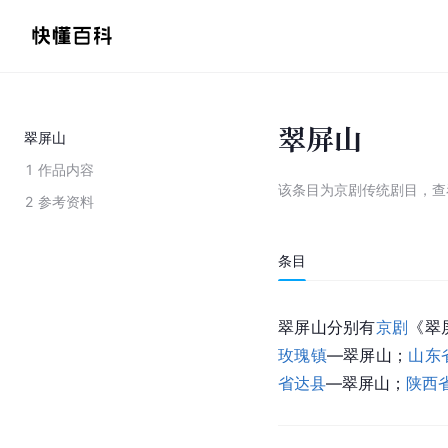
翠屏山
翠屏山
1
作品内容
该条目为
京剧传统剧目
，
查
2
参考资料
条目
翠屏山分别有
京剧
《翠
玫瑰镇
—翠屏山；
山东
省达县
—翠屏山；
陕西