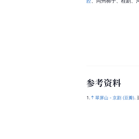
腔
、同州梆子、桂剧、
参
考
资
料
1.
翠屏山 - 京剧 (豆瓣)
.