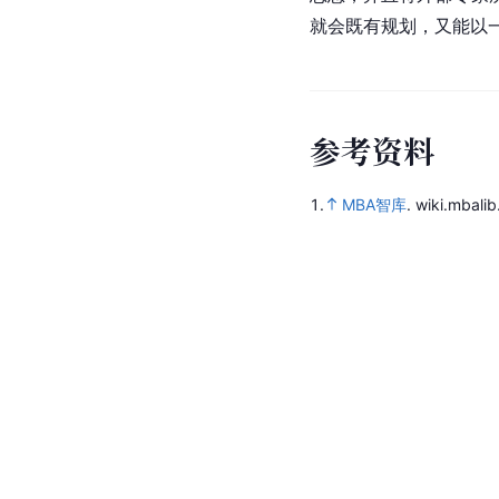
就会既有规划，又能以
参
考
资
料
1.
MBA智库
.
wiki.mbali