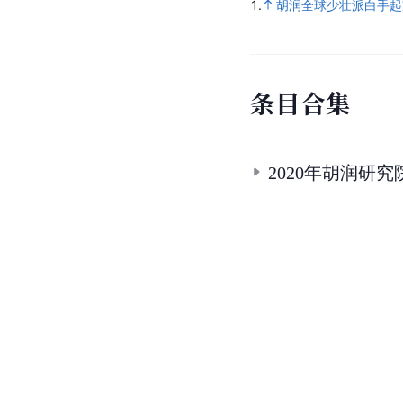
1.
胡润全球少壮派白手起
条
目
合
集
2020年胡润研