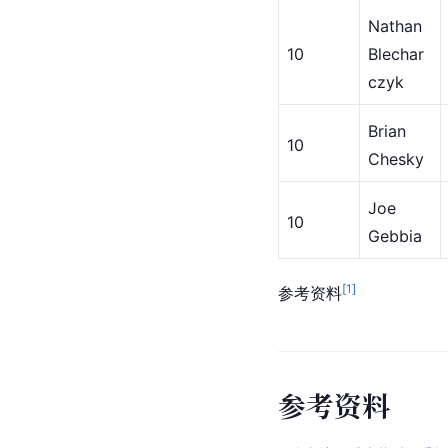
​Nathan 
​10
Blechar
czyk
​Brian 
​10
Chesky
​Joe 
10​
Gebbia
[
1
]
参考资料
参
考
资
料