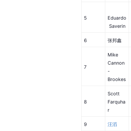
​5
Eduardo
 Saverin
​6
​张邦鑫
​Mike 
Cannon
​7
-
Brookes
​Scott 
​8
Farquha
r
​9
汪滔