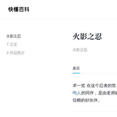
火影之忍
火影之忍
1
正文
火影之忍
2
作品简介
条目
术一览 在这个忍者的
鸣人
的同伴，是由老师
信赖的好伙伴。