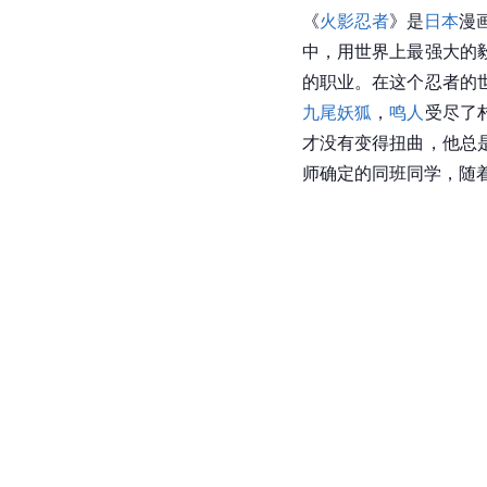
《
火影忍者
》是
日本
漫
中，用世界上最强大的
的职业。在这个忍者的
九尾妖狐
，
鸣人
受尽了
才没有变得扭曲，他总
师确定的同班同学，随