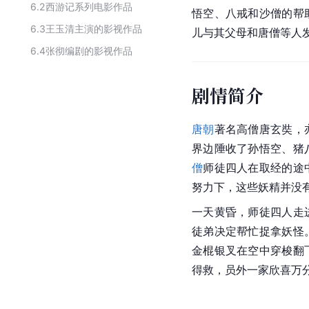
6.2
西游记系列电影作品
悟空、八戒和沙僧的帮
6.3
王玉清主演的影视作品
儿与其父母和
唐僧
等人
6.4
张彻编剧的影视作品
剧情简介
唐朝
著名
高僧
唐玄奘，
界边陲收了孙悟空、猪
僧
师徒四人在取经的途
努力下，这些妖精并没
一天黄昏，师徒四人走
徒弟决定帮忙捉拿妖怪
金棍银叉在空中穿梭翻
得救，员外一家欣喜万