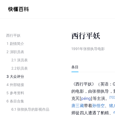
西行平妖
西行平妖
1
剧情简介
1991年张彻执导电影
2
演职员表
2.1
演员表
条目
2.2
职员表
3
大众评分
《西行平妖》（
英语
：G
4
外部链接
的电影，由
张彻
执导，
5
参考资料
[
1
]
[
克
芃
[
péng
]
等主演。
6
条目合集
唐三藏
带着
孙悟空
、
猪
6.1
张彻执导的影视作品
师徒四人遭遇了豹精、