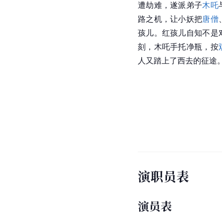
遭劫难，遂派弟子
木吒
路之机，让小妖把
唐僧
孩儿。红孩儿自知不是
刻，木吒手托净瓶，按
人又踏上了西去的征途
演职员表
演员表