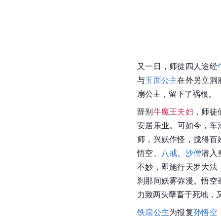
又一日，师徒四人途经
与
玉面公主
在外另立洞
扇公主，留下了祸根。
辞别
牛魔王夫妇
，师徒
安居乐业。可如今，车
师，兴妖作怪，搅得百
悟空
、
八戒
、
沙僧
潜入
不妙，即施行天罗大法
刹那间妖雾弥漫。悟空
力致两头孽畜于死地，
铁扇公主
为报复
孙悟空