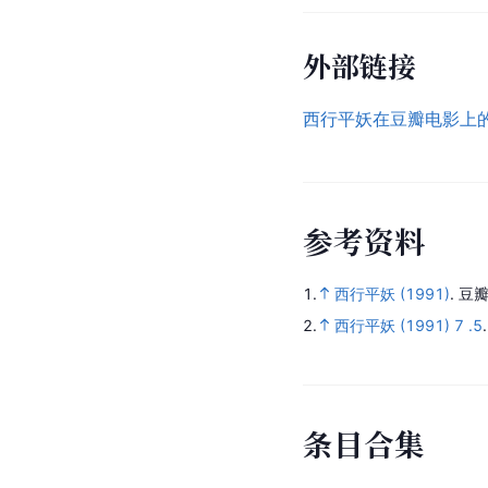
外部链接
西行平妖在豆瓣电影上
参
考
资
料
1.
西行平妖 (1991)
.
豆瓣
2.
西行平妖 (1991) 7 .5
条
目
合
集