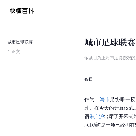
城市足球联赛
城市足球联赛
1
正文
该条目为
上海市足协授权的
条目
作为
上海市
足协唯一授
幕。在今天的开幕仪式
宿
朱广沪
出席了开幕式并
联联赛”是一项已经拥有