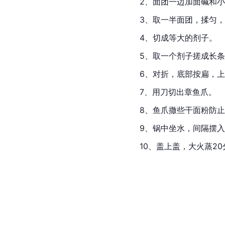
2、面团一边加面碱和
3、取一半面团，揉匀
4、切成等大的剂子。
5、取一个剂子搓成长
6、对折，底部按扁，
7、用刀切出
章鱼
爪。
8、鱼爪撒些干面粉防
9、锅中坐水，间隔摆
10、盖上盖，大火蒸2