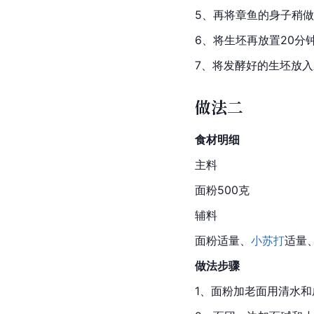
5、再将
章鱼
的身子稍做
6、将生坯再放置20分
7、将发酵好的生坯放
做法二
食材明细
主料
面粉500克
辅料
面粉适量、
小苏打
适量
做法步骤
1、面粉加
老面
用清水和