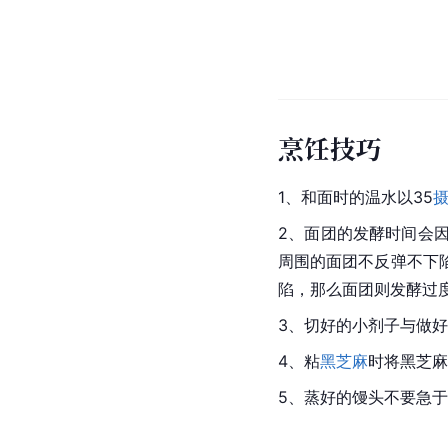
烹饪技巧
1、和面时的温水以35
2、面团的发酵时间会
周围的面团不反弹不下
陷，那么面团则发酵过
3、切好的小剂子与做
4、粘
黑芝麻
时将黑芝麻
5、蒸好的馒头不要急