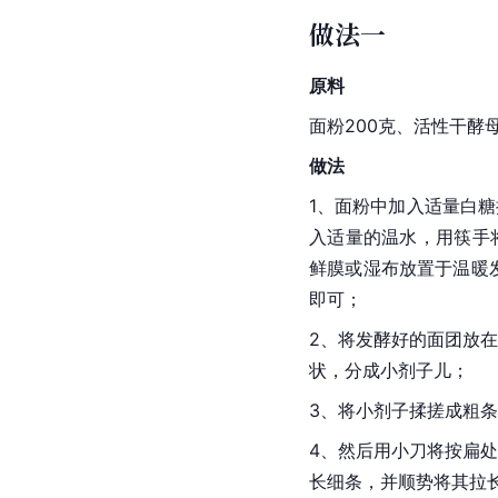
做法一
原料
面粉200克、活性干酵
做法
1、面粉中加入适量白
入适量的温水，用筷手
鲜膜或湿布放置于温暖发
即可；
2、将发酵好的面团放
状，分成小剂子儿；
3、将小剂子揉搓成粗
4、然后用小刀将按扁
长细条，并顺势将其拉