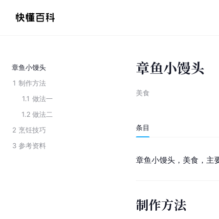
章鱼小馒头
章鱼小馒头
1
制作方法
美食
1.1
做法一
1.2
做法二
条目
2
烹饪技巧
3
参考资料
章鱼小馒头，美食，主
制作方法