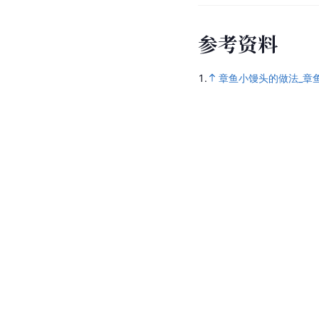
参
考
资
料
1.
章鱼小馒头的做法_章