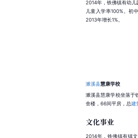
2014年，铁佛镇有幼儿
儿童入学率
100%
。初中
2013年增长1%。
濉溪县
慧康学校
濉溪县慧康学校坐落于
舍楼，66间平房，总
建
文化事业
2014年，铁佛镇有镇