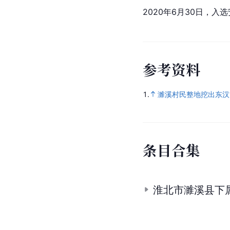
2020年6月30日，入选
参
考
资
料
1.
濉溪村民整地挖出东汉
条
目
合
集
淮北市濉溪县下