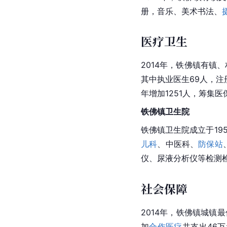
册，音乐、美术书法、
医疗卫生
2014年，铁佛镇有镇
其中执业医生69人，注
年增加1251人，筹集医
铁佛镇卫生院
铁佛镇卫生院成立于19
儿科
、中医科、
防保站
仪、尿液分析仪等检测
社会保障
2014年，铁佛镇城镇最
加
合作医疗
共支出46万