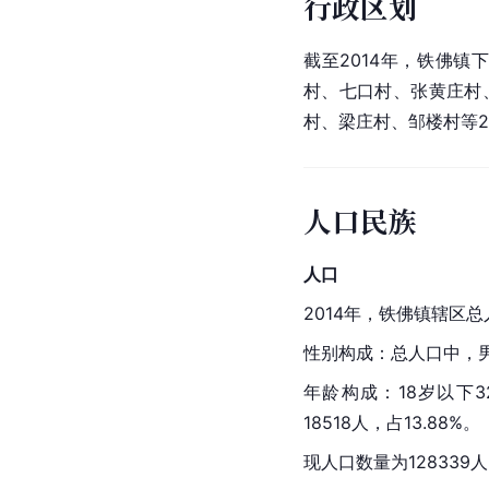
行政区划
截至2014年，铁佛
村、七口村、张黄庄村
村、梁庄村、
邹楼村
等
人口民族
人口
2014年，铁佛镇辖区总
性别构成：总人口中，男性6
年龄构成：18岁以下328
18518人，占13.88%。
现人口数量为128339人