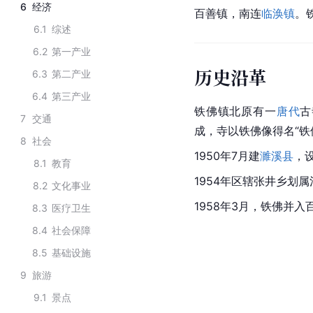
6
经济
百善镇
，南连
临涣镇
。
6.1
综述
6.2
第一产业
历史沿革
6.3
第二产业
6.4
第三产业
铁佛镇北原有一
唐代
古
7
交通
成，寺以
铁佛像
得名“铁
8
社会
1950年7月建
濉溪县
，
8.1
教育
1954年区辖张井乡划属
8.2
文化事业
1958年3月，铁佛并
8.3
医疗卫生
8.4
社会保障
8.5
基础设施
9
旅游
9.1
景点