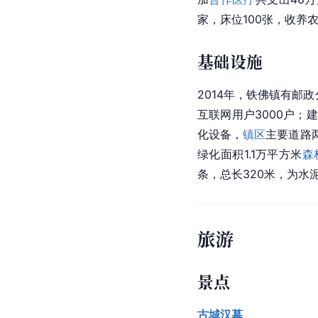
家，床位100张，收养
基础设施
2014年，铁佛镇有邮
互联网用户3000户；
化设备，
镇区
主要道路两
绿化面积1.1万平方米
森
条，总长320米，为水
旅游
景点
古城汉墓