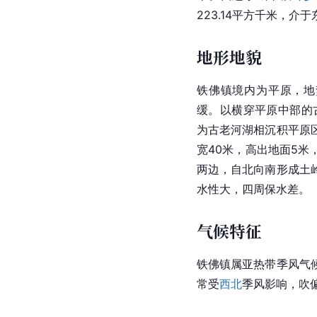
223.14平方千米，介于东经
地形地貌
铁佛镇境内为平原，地
缓。以横穿平原中部的
为古老河湖相沉积平原
宽40米，高出地面5
两边，自北向南形成土
水性大，四周保水差。
气候特征
铁佛镇属亚热带季风气
常受
西北
季风影响，吹