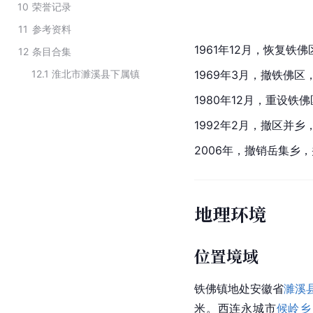
10
荣誉记录
11
参考资料
1961年12月，恢复铁
12
条目合集
12.1
淮北市濉溪县下属镇
1969年3月，撤铁佛
1980年12月，重设铁
1992年2月，撤区并
2006年，撤销岳集乡
地理环境
位置境域
铁佛镇地处
安徽省
濉溪
米。西连永城市
候岭乡