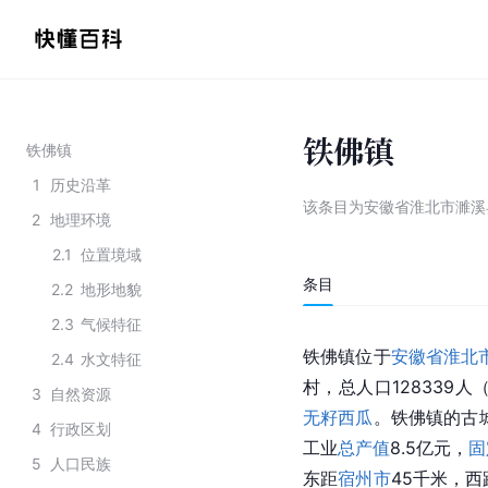
铁佛镇
铁佛镇
1
历史沿革
该条目为
安徽省淮北市濉溪
2
地理环境
2.1
位置境域
条目
2.2
地形地貌
2.3
气候特征
铁佛镇位于
安徽省淮北
2.4
水文特征
村，总人口128339人
3
自然资源
无籽西瓜
。
铁佛镇
的
古
4
行政区划
工业
总产值
8.5亿元，
固
5
人口民族
东距
宿州市
45千米，西