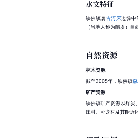
水文特征
铁佛镇属
古河床
边缘中
（当地人称为隋堤）自
自然资源
林木
资源
截至2005年，铁佛镇
森
矿产资源
铁佛镇矿产资源以煤炭
庄村、卧龙村及其附近区