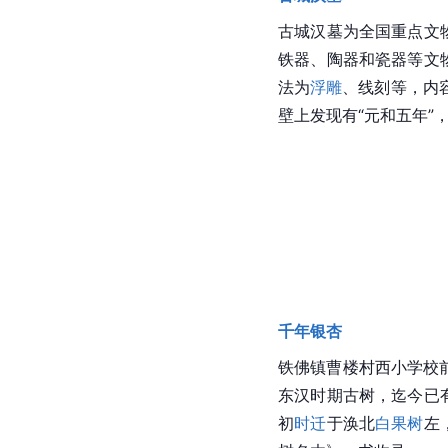
古城汉墓
为全国重点文
铁器、陶器和瓷器等文
法为
浮雕
、线刻等，内
壁上发现有“元和五年”
千年银杏
铁佛镇曹楼村西小学校
东汉时期古树，迄今已有
初
时迁
于涣北
白果树
左