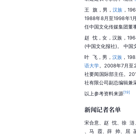
王  旗，男，
汉族
，19
1988年8月至1998年1
任中国文化传媒集团董
赵  忱，女，汉族，19
(中国文化报社)。 中
叶  飞，男，
汉族
，19
语大学
。2008年7月
社要闻国际部主任。201
社有限公司副总编辑兼采
[
19
]
以上参考资料来源
新闻记者名单
宋合意、赵  忱、徐  涟
、马  霞、薛  帅、屈