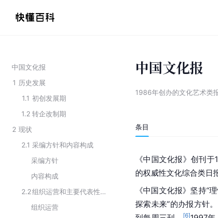
中国文化报
中国文化报
1
历史发展
1986年创办的文化艺术类
1.1
初创发展期
1.2
转企改制期
条目
2
现状
2.1
采编方针和内容构成
《中国文化报》创刊于19
采编方针
的权威性文化综合类日
内容构成
《中国文化报》坚持“理
2.2
组织运营和主要代表性栏目
探索未来”的办报方针。
组织运营
[
6
]
到每周三刊。
199