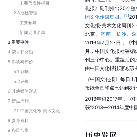
主要代表性栏目
化报》副刊推出20个整
2.3
报社管理
[
2
]
国文化传媒集团
。
2
主要领导
文化报·美术文化周刊
新闻记者名单
北京、
济南
、
长沙
、
深
3
重要事件
2016年7月27日，
月，中国文化报社采编
4
荣誉和奖励
刊三个中心。重组后的采
5
影响与评价
由中国文化报社理论部主
5.1
影响
《中国文化报》每日出
5.2
评价
报纸全国印点已达到8个
6
其他媒体形式
2013年和2017年，
7
衍生周刊
获“2013—2014年
7.1
中国文化报·美术文化周刊
8
参考资料
9
条目合集
历史发展