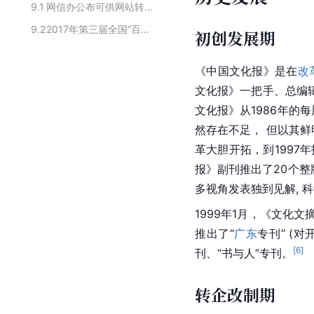
9.1
网信办公布可供网站转载新闻的新闻单位
9.2
2017年第三届全国“百强报纸”
初创发展期
《中国文化报》是在
改
文化报》一把手、总编
文化报》从1986年的
然存在不足， 但以其
革大胆开拓，到1997
报》副刊推出了20个整
多视角发表独到见解, 
1999年1月，《文
推出了“
广东
专刊” (
对
[
6
]
刊、“书与人”专刊。
转企改制期