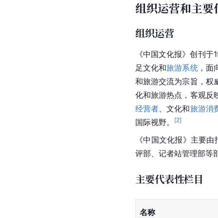
组织运营和主要
组织运营
《中国文化报》创刊于19
足文化和
旅游系统
，面
和旅游交流为宗旨，权
化和旅游热点，客观反
经营者
、文化和
旅游消
[
2
]
国际视野。
《中国文化报》主要由
评部、记者站管理部等
主要代表性栏目
名称