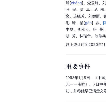
琤
[
chēng
]
、党云峰、刘
张  妮
、黄  卓、丛  楠
奕、连晓芳、刘妮丽、鲁
毛  琦、
郜
[
gào
]
  磊、
中华、李秋云、骆  蔓
胡  芳、林瑞华、刘修兵、
以上统计时间2020年1月
重要事件
1993年1月8日，《
儿一一韦唯》。7日中
访，并称她早已清楚文