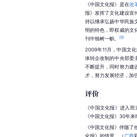
《中国文化报》是在
改
报》发挥了文化建设宣
持以继承弘扬
中华民族
明的特色，即权威的文
[
9
]
刊中独树一帜。
2009年11月，中国
体转企改制的中央部委
不断提升，同时努力建
才，努力发展经济，加
评价
《中国文化报》进入而
《中国文化报》30年
《中国文化报》伴随了
化报》的情景。（
广西