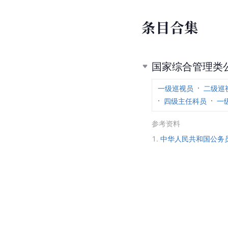
条
目
合
集
国家综合管理类
一级巡视员
二级巡
四级主任科员
一
参考资料
1.
中华人民共和国公务