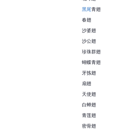
黑尾
青翅
春翅
沙婆翅
沙公翅
珍珠
群翅
蝴蝶
青翅
牙拣翅
扇翅
天使翅
白蝉翅
青莲翅
密骨翅