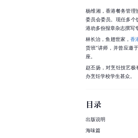
杨维湘，香港餐务管理
委员会委员。现任多个
港劝多份报章杂志撰写
林长治，鱼翅世家，
香
货班”讲师，并曾应邀
座。
赵丕扬，对烹饪技艺极
办
烹饪学校
学生甚众。
目录
出版说明
海味篇