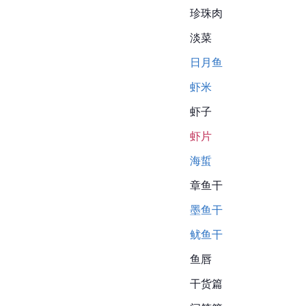
珍珠肉
淡菜
日月鱼
虾米
虾子
虾片
海蜇
章鱼
干
墨鱼干
鱿鱼干
鱼唇
干货篇