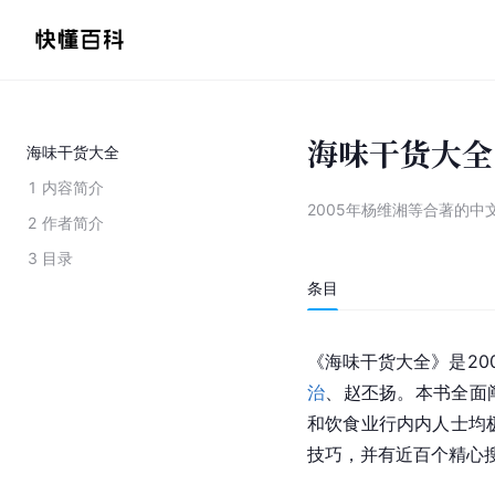
海味干货大全
海味干货大全
1
内容简介
2005年杨维湘等合著的中
2
作者简介
3
目录
条目
《海味干货大全》是20
治
、赵丕扬。本书全面
和饮食业行内内人士均
技巧，并有近百个精心