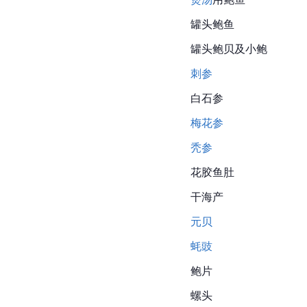
罐头鲍鱼
罐头鲍贝及小鲍
刺参
白石参
梅花参
秃参
花胶
鱼肚
干海产
元贝
蚝豉
鲍片
螺头