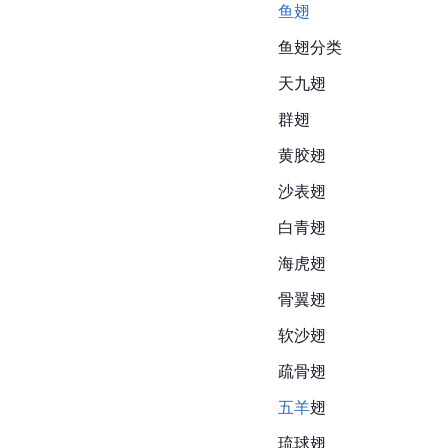
鱼翅
鱼翅
分类
天九翅
群翅
黄胶翅
沙表翅
白青翅
海虎翅
骨翼翅
软沙翅
疏骨翅
五羊
翅
琉球翅