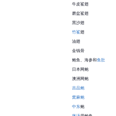
牛皮鲨翅
磨盆鲨翅
黑沙翅
竹鲨
翅
油翅
金钱骨
鲍鱼、海参和
鱼肚
日本网鲍
澳洲网鲍
吉品鲍
窝麻鲍
中东
鲍
煲汤
用鲍鱼