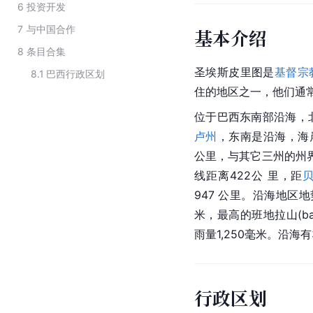
6
投资开发
7
与中国合作
基本介绍
8
条目合集
圣埃斯皮里图是
基督宗
8.1
巴西行政区划
住的地区之一，他们通
位于巴西东南部沿海，
卢州
，东南是沿海，海岸
公里，与其它三州的州界
线距离422公 里，距
947 公里。沿海地区
米，最高的班地拉山(ba
雨量1,250毫米。沿海
行政区划