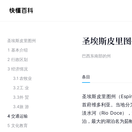
圣埃斯皮里图
圣埃斯皮里图州
1
基本介绍
巴西东南部的州
2
行政区划
3
经济情况
条目
3.1
农牧业
3.2
工 业
圣埃斯皮里图州（Espíri
3.3
外 贸
首府维多利亚。当地分
3.4
旅 游
淡水河（Rio Doce），
4
交通运输
泊，最大的湖泊名为茹
5
文化教育