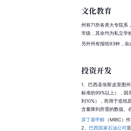
文化教育
州有71所各类大专院系，1所联
市级，其余均为私立学
另外州有报纸93种，杂
投资开发
1、巴西圣埃斯皮里图州Cacho
标准的99%以上），因
到10%），而用于造
含量降到所需的数值。
异丁基
甲醇
（MIBC）
2、
巴西国家石油公司