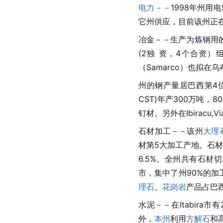
电力－－
1998年州用
它州供应，目前该州正
冶金－－生产为炼钢用
(2独 资，4个合资
（Samarco）也拟在
州的钢产量居巴西第4位，年
CST)年产300万吨，
钉材。另外在Ibiracu,
石材加工－－该州
大理
材第5大加工产地。石材加
6.5%。
全州
共有石材切磨
市，集中了州90%的加
理石
、
花岗岩
产品占巴西
水泥－－在Itabira市有2家
外，
本州
利用
方解石
和