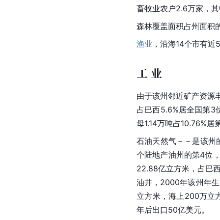
畜牧业农户2.6
万家
，其
森林覆盖面积占州面积的11
渔业
，沿海14个市有近
工 业
由于该州邻近矿产资源
占巴西5.6%居全国第3
母1.14万吨占10.76%
石油天然气－－是该州的重要
个陆地产油州的第4位，
22.88亿立方米，占巴
油井，2000年该州年生
立方米，海上200万立
年后出口50亿美元。