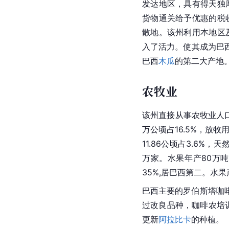
发达地区，具有得天独
货物通关给予优惠的税
散地。该州利用本地区
入了活力。使其成为巴
巴西
木瓜
的第二大产地
农牧业
该州直接从事农牧业人口
万公顷占16.5%，放牧用
11.86公顷占3.6%，天
万家
。水果年产80万
35%,居巴西第二。水
巴西主要的罗伯斯塔咖
过改良品种，咖啡农培训
更新
阿拉比卡
的种植。