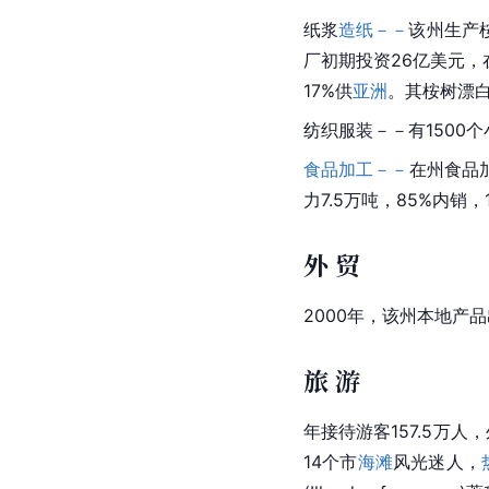
纸浆
造纸－－
该州生产
厂初期投资26亿美元，
17%供
亚洲
。其桉树漂
纺织服装－－有1500个小
食品加工－－
在州
食品
力7.5万吨，85%内
外 贸
2000年，该州本地产品出
旅 游
年接待游客157.5万人
14个市
海滩
风光迷人，