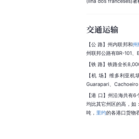
(Ilha dos franceses
交通运输
【公 路】州内联邦和
州
州联邦公路有BR-101、BR
【铁 路】铁路全长8,0
【机 场】维多利亚机场(O
Guarapari、Cachoei
【港 口】州沿海共有6个港
均比其它州区的高，如：巴
吨，
里约
的各港口货物吞吐