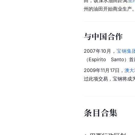
田，该深水油田距离
里
州的油田开始商业生产
与中国合作
2007年10月，
宝钢集
（Espirito　Sa
2009年11月17日，
澳大
过此项交易，宝钢将成为
条
目
合
集