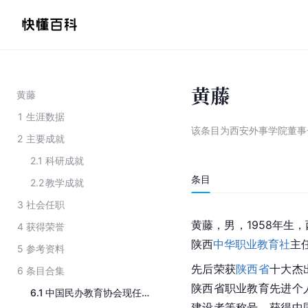
黄藤
黄藤
1
生涯数据
该条目为
西安外事学院董事
2
主要成就
2.1
科研成就
条目
2.2
教学成就
3
社会任职
黄藤，男，1958年生，
4
获得荣誉
陕西
中华职业教育社
主
5
参考资料
先后荣获
陕西省
十大杰
6
条目合集
陕西省
职业教育
先进个
6.1
中国民办教育协会现任副会长
建设者等称号，获得中