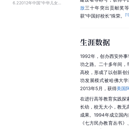
6.2
2012年中国“中华儿女年度人物”名单
放
三十年突出贡献奖等。
[
1
获"
中国好校长
"殊荣。
生涯数据
1992年，创办西安外
功之路。二十多年间，
高校，形成了以创新创
功发展模式被
哈佛
大学
2013年5月，获得
美国
在进行高等教育实践探
长幼，校无大小，教无
成果。1994年成立国
《七方民办教育丛书》