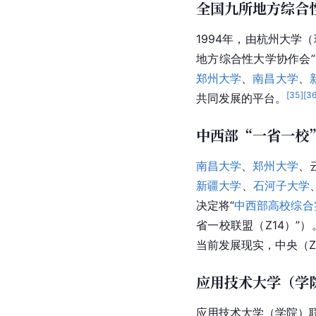
全国九所地方综合
1994年，由杭州大学
地方综合性大学协作会”
郑州大学
、
南昌大学
、
[
35
]
[
3
共同发展的平台。
中西部“一省一校
南昌大学
、
郑州大学
、
新疆大学
、
石河子大学
决定将“
中西部高校综合
省一校联盟（Z14）”）
当前发展现实，中央（ZY，
应用技术大学（学
应用技术大学（学院）联