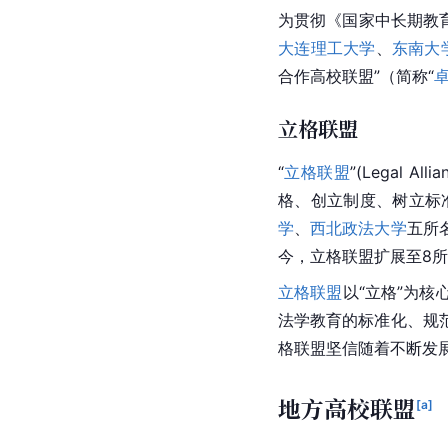
为贯彻《国家中长期教育
大连理工大学
、
东南大
合作高校联盟”（简称“
立格联盟
“
立格联盟
”(Legal
格、创立制度、树立标准
学
、
西北政法大学
五所
今，立格联盟扩展至8
立格联盟
以“立格”为
法学教育的标准化、规
格联盟坚信随着不断发
地方高校联盟
[a]