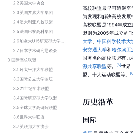
2.2
美国大学协会
高校联盟最早可追溯至于
2.3
英国罗素大学集团
为发现和解决高校发展
2.4
澳大利亚八校联盟
高校联盟是1994年成
2.5
法国巴黎高科集团
盟则为2005年成立的
2.6
加拿大U15研究型大学联盟
大学
、
中国科学技术大
安交通大学
和
哈尔滨工
2.7
日本学术研究恳谈会
国著名的高校联盟有九
3
国际高校联盟
[
6
]
源共享联盟
等。
世界
3.1
环太平洋大学联盟
[
盟、十大运动联盟等。
3.2
国际公立大学论坛
3.3
21世纪学术联盟
3.4
国际研究型大学联盟
历史沿革
3.5
全球大学高研院联盟
3.6
世界大学联盟
国际
3.7
英联邦大学协会