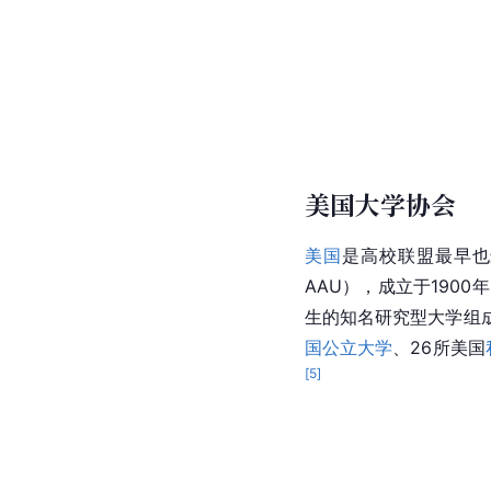
美国大学协会
美国
是高校联盟最早也最
AAU），成立于190
生的知名
研究型大学
组
国公立大学
、26所美国
[
5
]