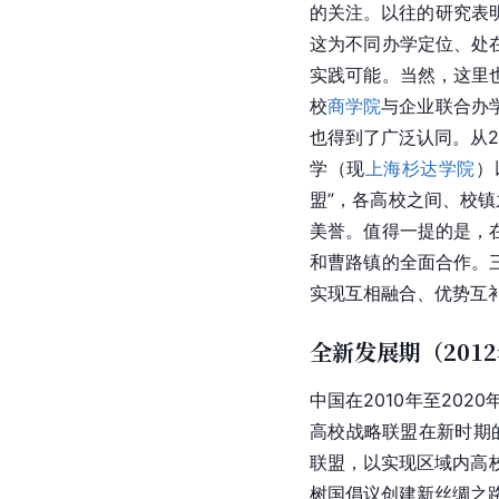
的关注。以往的研究表
这为不同办学定位、处
实践可能。当然，这里
校
商学院
与企业联合办
也得到了广泛认同。从2
学（现
上海杉达学院
）
盟”，各高校之间、校
美誉。值得一提的是，
和曹路镇的全面合作。
实现互相融合、优势互
全新发展期（201
中国
在2010年至20
高校战略联盟在新时期
联盟，以实现区域内高校
树国倡议创建新丝绸之路