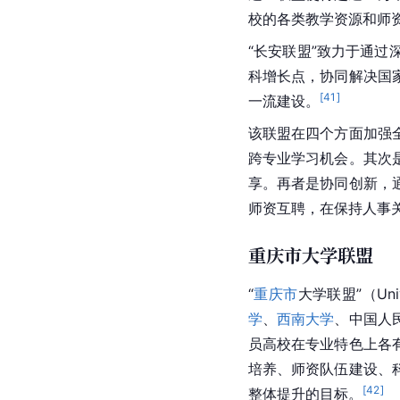
校的各类教学资源和师
“长安联盟”致力于通
科增长点，协同解决国
[
41
]
一流建设。
该联盟在四个方面加强
跨专业学习机会。其次
享。再者是协同创新，
师资互聘，在保持人事
重庆市大学联盟
“
重庆市
大学联盟”（Univer
学
、
西南大学
、
中国人
员高校在专业特色上各
培养、师资队伍建设、
[
42
]
整体提升的目标。