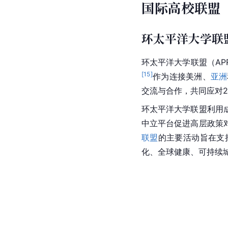
国际高校联盟
环太平洋大学联
环太平洋大学联盟
（A
[
15
]
作为连接美洲、
亚洲
交流与合作，共同应对2
环太平洋大学联盟利用
中立平台促进高层政策
联盟
的主要活动旨在支
化
、全球健康、可持续