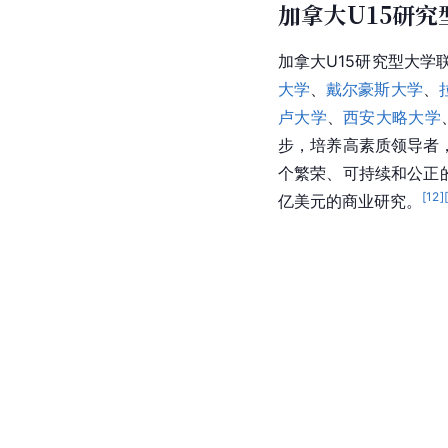
加拿大U15研究
加拿大U15
研究型大学
大学
、
戴尔豪斯大学
、
卢大学
、
西安大略大学
步，培养高素质领导者
个繁荣、可持续和公正的
[
12
]
亿美元的商业研究。