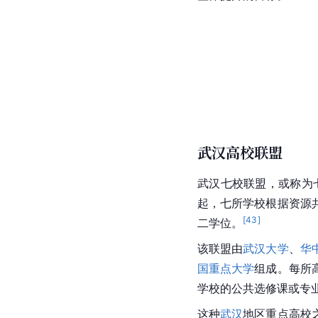
武汉高校联盟
武汉七校联盟
，或称为
起，七所学校根据资源
[
43
]
二学位。
该联盟由
武汉大学
、
华
国重点大学
组成。每所
学校的公共选修课或专
这种
武汉
地区重点高校