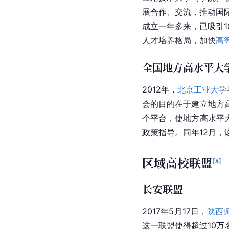
展合作、交流，推动国
成立一年多来，已吸引1
人才培养格局，加快
高
全国地方高水平大
2012年，
北京工业大学
会的目的在于建立地方
个平台，使地方高水平
政策指导。同年12月，
区域高校联盟
[a]
长安联盟
2017年5月17日，
陕西
这一联盟使得超过10