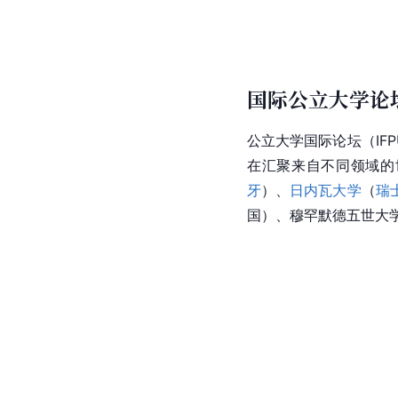
国际公立大学论
公立大学国际论坛（IFP
在汇聚来自不同领域的
牙
）、
日内瓦大学
（
瑞
国）、穆罕默德五世大