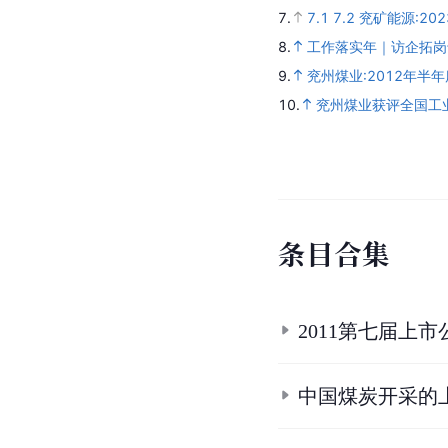
7.
7.1
7.2
兖矿能源:202
8.
工作落实年｜访企拓岗
9.
兖州煤业:2012年半
10.
兖州煤业获评全国工
条
目
合
集
2011第七届上
中国煤炭开采的