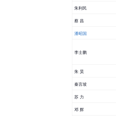
朱利民
蔡 昌
潘昭国
李士鹏
朱 昊
秦言坡
苏 力
邓 辉