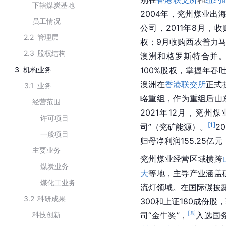
下辖煤炭基地
2004年，兖州煤业出
员工情况
公司，2011年8月，
2.2
管理层
权；9月收购
西农
普力马
2.3
股权结构
澳洲和格罗斯特合并
3
机构业务
100%股权，掌握年吞
澳洲在
香港联交所
正式
3.1
业务
略重组，作为重组后山
经营范围
2021年12月，兖州
许可项目
[
1
]
司”（兖矿能源）。
2
一般项目
归母净利润155.25亿元
主要业务
兖州煤业经营区域横跨
煤炭业务
大
等地，主导产业涵盖
煤化工业务
流灯领域。在国际碳披
3.2
科研成果
300和上证180
成份股
，
[
8
]
科技创新
司“金牛奖”，
入选国