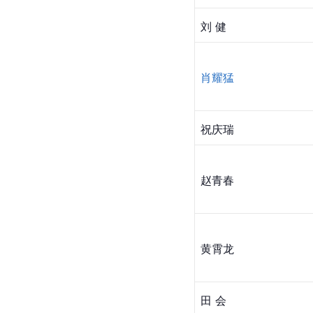
刘 健
肖耀猛
祝庆瑞
赵青春
黄霄龙
田 会