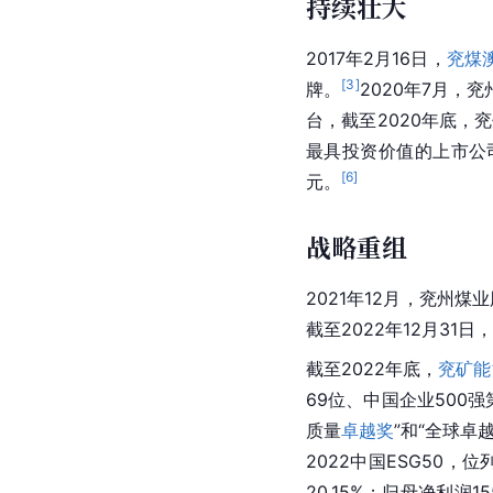
持续壮大
2017年2月16日，
兖煤
[
3
]
牌。
2020年7月，
台，截至2020年底，兖
最具投资价值的上市公
[
6
]
元。
战略重组
2021年12月，兖州煤
截至2022年12月31日，
截至2022年底，
兖矿能
69位、
中国企业500强
质量
卓越奖
”和“全球卓
2022中国ESG50，位
20.15%；归母净利润1