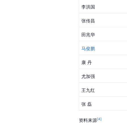
李洪国
张传昌
田兆华
马俊鹏
康 丹
尤加强
王九红
张 磊
[
4
]
资料来源