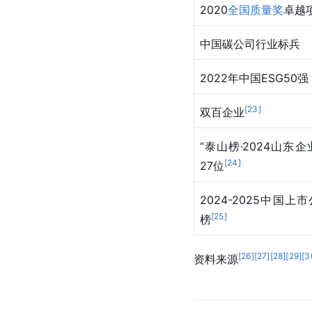
2020
全国质量奖
卓越
中国碳公司行业标兵
2022年中国ESG50强
[
23
]
双百企业
“泰山榜·2024山东企
[
24
]
27位
2024-2025中国
[
25
]
榜
[
26
]
[
27
]
[
28
]
[
29
]
[
3
资料来源