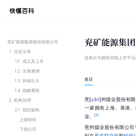
兖矿能源集团
兖矿能源集团股份有限公司
1
历史沿革
该条目为
拥有四地上市平台
1.1
成立及上市
1.2
出海澳洲
条目
1.3
持续壮大
1.4
战略重组
兖
[
yǎn
]
州煤业股份有限
2
机构治理
一家拥有
上海
、
香港
、
2.1
组织架构
[
2
]
业。
上级组织
兖州煤业股份有限公司于
下辖公司
别在
香港联交所
和
纽约