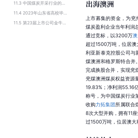
出海澳洲
11.3
中国煤炭开采行业的上市公司
11.4
2023年山东省高校毕业生就业“最具吸引力”国有企业100强
上市募集的资金，为兖
11.5
第23届上市公司金牛奖获奖企业名单
煤炭盈利企业当年利润总额
通过竞标，以3200万
澳
超过1500万吨，位居
利亚新泰克控股公司与新
煤澳洲和格罗斯特合并
完成换股合并，实现兖
兖煤澳洲煤炭权益资源量增
19.83%；净利润55.
称号，为中国煤炭行业
收购
力拓集团
所属联合煤
8次大型并购，拥有11座
过1500万吨，位居