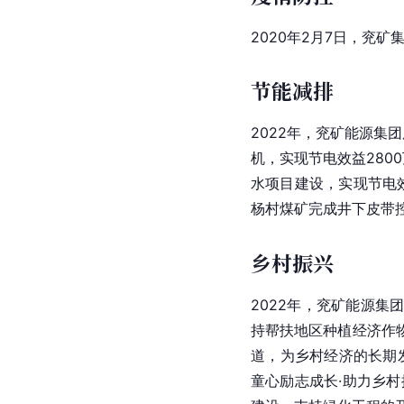
2020年2月7日，
兖矿
节能减排
2022年，兖矿能源集
机
，实现节电效益280
水项目建设，实现节电效益1
杨村煤矿完成井下皮带控制
乡村振兴
2022年，
兖矿能源
集
持帮扶地区种植
经济作
道，为乡村经济的长期
童心励志成长·助力乡