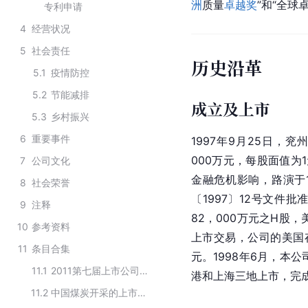
洲
质量
卓越奖
”和“全球
专利申请
4
经营状况
5
社会责任
历史沿革
5.1
疫情防控
5.2
节能减排
成立及上市
5.3
乡村振兴
6
重要事件
1997年9月25日，
000万元，每股面值为
7
公司文化
金融危机
影响，路演于
8
社会荣誉
〔1997〕12号文件
9
注释
82，000万元之H股，
10
参考资料
上市交易，公司的美国存
11
条目合集
元。1998年6月，本公
11.1
2011第七届上市公司董事会“金圆桌奖”优秀董事会
港和上海三地上市，完成
11.2
中国煤炭开采的上市公司