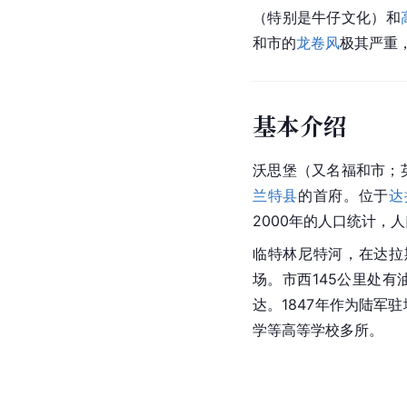
（特别是牛仔文化）和
和市的
龙卷风
极其严重
基本介绍
沃思堡（又名福和市；英文
兰特县
的首府。位于
达
2000年的人口统计，人
临特林尼特河，在达拉
场。市西145公里处有
达。1847年作为陆军
学
等高等学校多所。