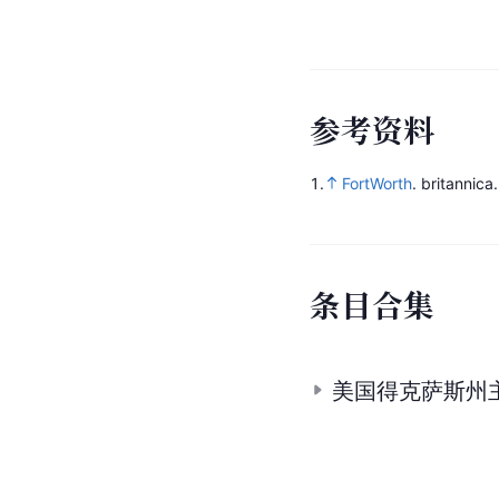
参
考
资
料
1.
FortWorth
.
britannica
条
目
合
集
美国得克萨斯州