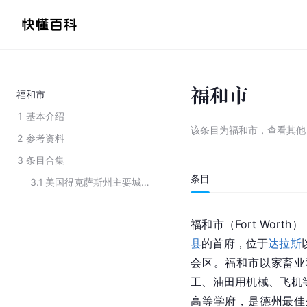
福和市
福和市
1
基本介绍
该条目为
福和市
，
查看
其
2
参考资料
3
条目合集
条目
3.1
美国得克萨斯州主要城市
福和市（Fort Wort
县
的首府，位于
达拉斯
会
区。福和市以家畜业
工、油田用机械、飞机
高等学府，是
德州
最佳