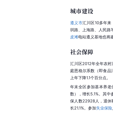
城市建设
遵义市
汇川区10多年来
圳路、
上海路
、人民路
皮滩
电站遵义基地也将建
社会保障
汇川区2012年全年农村
庭恩格尔系数（即食品
上年下降1.1个百分点。
年末全区参加基本养老保险
数），增长5.1%。其中
保人数22928人，退休
长21.1%。参加
失业保险