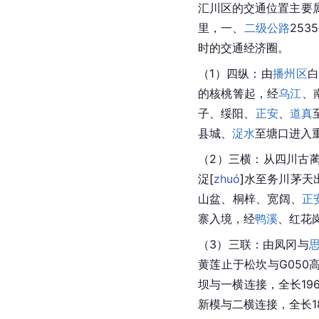
汇川区的交通位置主要
里，一、
二级公路
25
时的交通经济圈。
（1）四纵：由
播州区
的核桃箐起，经
乌江
、
子
、
绥阳
、
正安
、
道真
县城、
浞水
至
塘口
进入
（2）三横：从四川古
浞
[
zhuó
]
水至务川茅天
山盆、
桐梓
、宽阔、
正
寨入境，经
鸭溪
、
红花
（3）三联：由凤冈与
黄莲止于松坎与G050
坝与一横连接，全长19
新模与二横连接，全长1