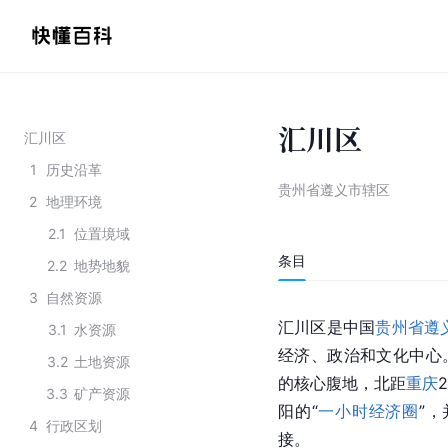
汇川区
汇川区
1
历史沿革
贵州省遵义市辖区
2
地理环境
2.1
位置境域
条目
2.2
地势地貌
3
自然资源
汇川区是中国
贵州省遵
3.1
水资源
经济、政治和文化中心
3.2
土地资源
的核心腹地，北距
重庆
3.3
矿产资源
阳的“
一小时经济圈
”
4
行政区划
接。