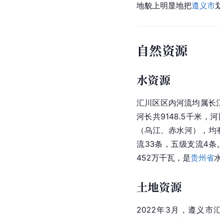
地貌上明显地把
遵义市
自然资源
水资源
汇川区区内河流均属长
河长共9148.5千米
（
乌江
、赤水河），均
流33条，五级支流4条
452万千瓦，是
贵州省
土地资源
2022年3月，
遵义
市