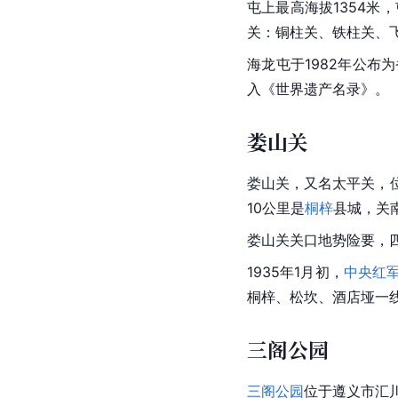
屯上最高海拔1354米
关：铜柱关、铁柱关、
海龙屯于1982年公布
入《世界遗产名录》。 
娄山关
娄山关
，又名太平关，位
10公里是
桐梓
县城，
关
娄山关关口地势险要，
1935年1月初，
中央红
桐梓、松坎、酒店
垭
一
三阁公园
三阁公园
位于遵义市汇