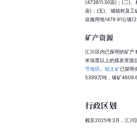
(473811.30亩)；(二)
亩)；(五)、城镇村及工矿用
设施用地1479.91公顷(2
矿产资源
汇川区内已探明的矿产有
米深度以上的煤炭资源总
节地区
。
铝土矿
已探明
5399万吨，镓矿4609
行政区划
截至2025年3月，汇