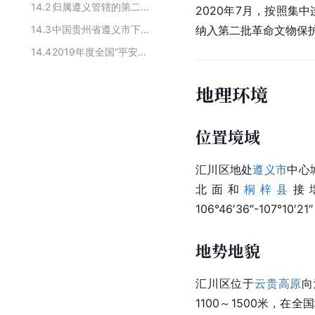
14.2
归属遵义管辖的第二批革命文物保护利用片区
2020年7月，按照集
14.3
中国贵州省遵义市下辖行政区划
纳入第二批革命文物保
14.4
2019年度全国“平安农机”示范县名单
地理环境
位置境域
汇川区地处
遵义市
中心
北面和
桐梓县
接
106°46′36″-107°10
地势地貌
汇川区位于
云贵高原
向
1100～1500米，在