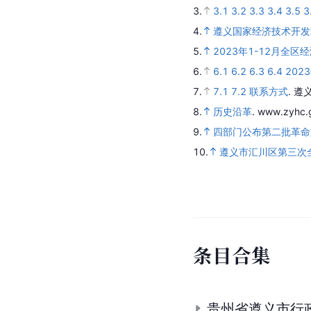
3.
3.1
3.2
3.3
3.4
3.5
3
4.
遵义国家经济技术开发
5.
2023年1-12月全区
6.
6.1
6.2
6.3
6.4
20
7.
7.1
7.2
联系方式
.
遵
8.
历史沿革
.
www.zyhc.
9.
四部门公布第二批革命
10.
遵义市汇川区第三次
条
目
合
集
贵州省遵义市行