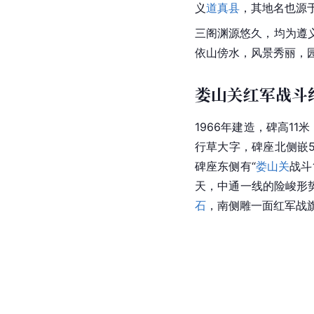
义
道真县
，其地名也源
三阁渊源悠久，均为遵
依山傍水，风景秀丽，
娄山关红军战斗
1966年建造，碑高11
行草大字，碑座北侧嵌5
碑座东侧有“
娄山关
战斗
天，中通一线的险峻形
石
，南侧雕一面红军战