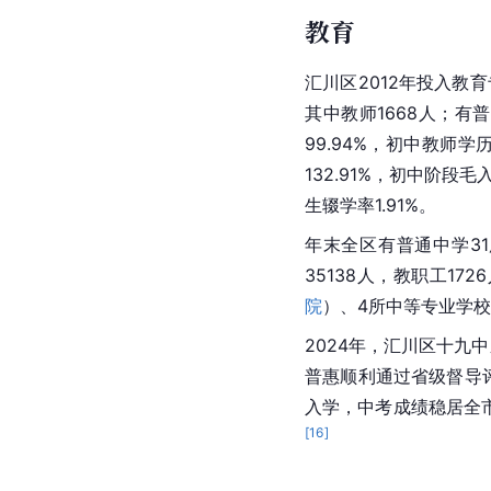
教育
汇川区2012年投入教
其中教师1668人；有
99.94%，初中教师学历
132.91%，初中阶段
毛
生辍学率1.91%。
年末全区有普通中学31
35138人，教职工17
院
）、4所中等专业学校
2024年，汇川区十九
普惠顺利通过省级督导
入学，中考成绩稳居全
[
16
]