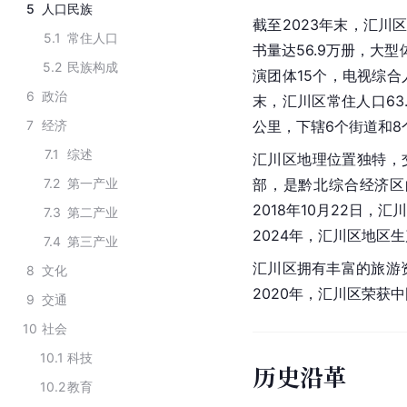
5
人口民族
截至2023年末，汇川
5.1
常住人口
书量达56.9万册，大
5.2
民族构成
演团体15个，电视综合
6
政治
末，汇川区常住人口63.
7
经济
公里，下辖6个街道和
7.1
综述
汇川区地理位置独特，
7.2
第一产业
部，是黔北综合经济区
2018年10月22日
7.3
第二产业
2024年，汇川区地区生产
7.4
第三产业
汇川区拥有丰富的旅游
8
文化
2020年，汇川区荣获
9
交通
10
社会
10.1
科技
历史沿革
10.2
教育