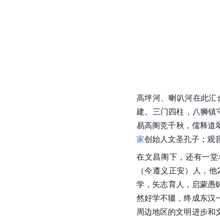
高坪河、
喇叭河
在此汇
建。三门四柱，八狮镇
易高阁竞千秋，儒释道翠
家
创始人文圣孔子；
观
在
文昌阁
下，还有一堂
（今遵义正安）人，他
学，矢志育人，启蒙愚
然好学
不辍
，终成
东汉
周边地区的文明进步和