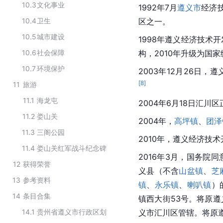
10.3
文化事业
1992年7月
遵义市
经济
10.4
卫生
区之一。 
10.5
城市建设
1998年遵义经济技术
10.6
社会保障
构，2010年升级为
国家
10.7
环境保护
2003年12月26日
[
8
]
11
旅游
11.1
海龙屯
2004年6月18日汇川
11.2
娄山关
2004年，
高坪镇
、
团泽
11.3
三阁公园
2010年，遵义经济技
11.4
娄山关红军战斗纪念碑
2016年3月，国务院同
12
获得荣誉
义县（不含
山盆镇
、
芝
13
参考资料
镇
、
永乐镇
、
喇叭镇
）
14
条目合集
镇西大街53号。将原
14.1
贵州省遵义市行政区划
义市汇川区管辖。将原