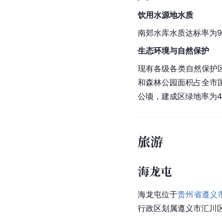
饮用水
源地水质
南郊水库水质达标率为9
生态环境
与自然保护
现有各级各类自然保护区
和
森林公园
面积占全市国
公顷，建成区绿地率为40
旅游
海龙屯
海龙屯位于
贵州省遵义
行政区划
属
遵义市
汇川