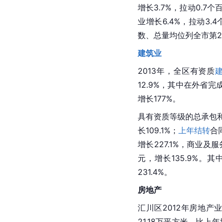
增长3.7%，拉动0.7个
业增长6.4%，拉动3.
数、总量均位列全市第
建筑业
2013年，全区有资质
12.9%，其中在外省完
增长177%。
具有资质等级的总承包
长109.1%；
上年结转
合
增长227.1%，商业及
元，增长135.9%。其
231.4%。
房地产
汇川区2012年房地产
21.18万平方米，比上年