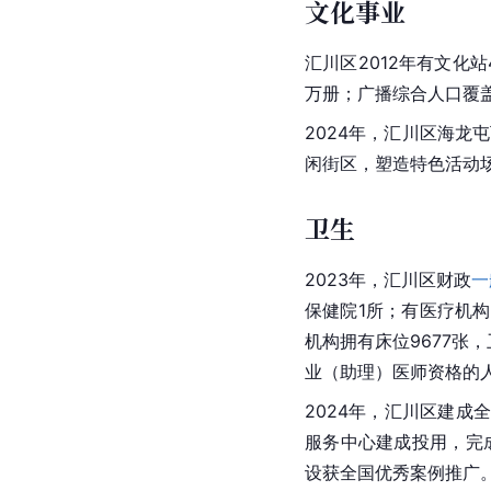
文化事业
汇川区2012年有文化
万册；广播综合人口覆盖
2024年，汇川区海龙
闲街区，塑造特色活动场景
卫生
2023年，汇川区财政
一
保健院1所；有医疗机构
机构拥有床位9677张
业（助理）医师资格的人
2024年，汇川区建
服务中心建成投用，完
设获全国优秀案例推广