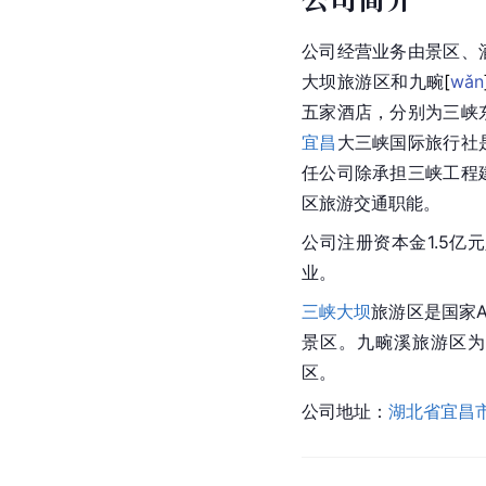
公司经营业务由景区、
大坝旅游区和九
畹
[
wǎn
五家酒店，分别为三峡
宜昌
大三峡国际旅行社
任公司除承担三峡工程
区旅游交通职能。
公司注册资本金1.5亿
业。
三峡大坝
旅游区是国家A
景区。九
畹
溪旅游区为
区。
公司地址：
湖北省
宜昌