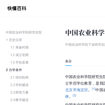
中国农业科学
中国农业科学院研究生院
1
历史沿革
中国农业科学院下设研究生
1.1
筹备时期
1.2
成立初期
条目
1.3
开拓发展
2
办学条件
中国农业科学院研究生院
2.1
组织机构
士学历学位教育，是我
2.2
学科建设
[
1
]
北京市海淀区
。
中国
2.3
师资力量
[
2
]
林
。
2.4
教学建设
中国农业科学院研究生院