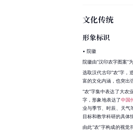
文化传统
形象标识
• 院徽
院徽由“
汉印
农字图案”
选取
汉代
古印“农”字，
富的文化内涵，也突出
“农”字集中表达了大农
字，形象地表达了
中国
业与季节、时辰、天气
目标和教学科研的具体
由此“农”字构成的视