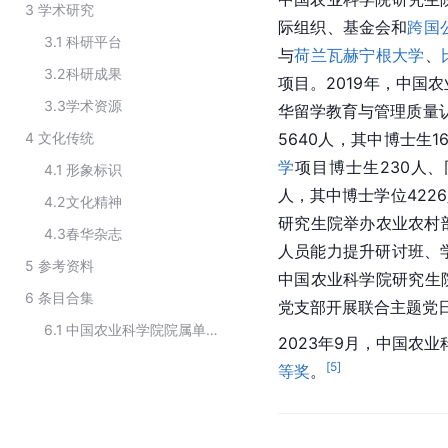
3
学术研究
际组织、基金会和
跨国
3.1
科研平台
与
荷兰瓦赫宁根大学
、
3.2
科研成果
项目。2019年，中国
3.3
学术资源
华留学教育与管理质量认
4
文化传统
5640人，其中博士生1
学
项目博士生230人、
4.1
形象标识
人，其中博士学位4226
4.2
文化精神
研究生院举办农业农村部
4.3
春华杂志
人员能力提升研讨班、
5
参考资料
中国农业科学院研究生
6
条目合集
党支部开展联合主题党
6.1
中国农业科学院院属单位（京区单位）
2023年9月，中国农
[
5
]
等奖
。