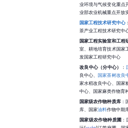
业环境与气候变化重点
业部
农业机械
重点开放
国家工程技术研究中心
茶产业工程技术研究中
国家工程实验室和工程
室、耕地培育技术国家
发国家工程研究中心
改良中心（分中心）
：
良中心、
国家茶树改良
家水稻改良中心、国家
中心、国家麻类作物育
国家级农作物
种质
库
：
库、国家
油料
作物中期
国家级农作物种质圃
：
沅
[
yuán
]
江
苎
麻圃、国