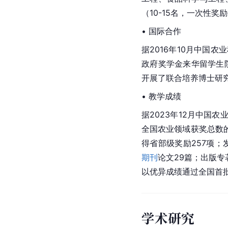
（10-15名，一次性奖
• 国际合作
据2016年10月中国
政府奖学金来华留学生院
开展了联合培养
博士研
• 教学成绩
据2023年12月中国
全国农业领域获奖总数的
得
省部级奖励
257项；
期刊
论文29篇；出版专
以优异成绩通过全国首
学术研究