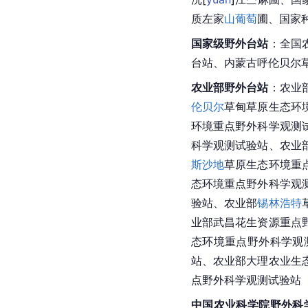
质左家
山葡萄
圃、国家
国家级野外台站
：全国
台站、
内蒙古
呼伦贝尔
农业部野外台站
：农业
伦贝尔
草甸草原生态环
环境重点野外科学观测
科学观测试验站、农业
斯沙地
草原
生态环境
重
态环境重点野外科学观
验站、农业部
锡林浩特
业部武昌花生资源重点
态环境重点野外科学观
站、农业部大理农业生
点野外科学观测试验站
中国农业科学院野外科