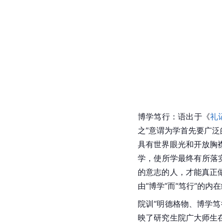
博学笃行：语出于《
礼
之”意谓为学首先要广
具有世界眼光和开放胸
学，使所学最终有所落
的意志的人，才能真正做
由“博学”而“笃行”的
院训“明德格物、博学
映了研究生院广大师生