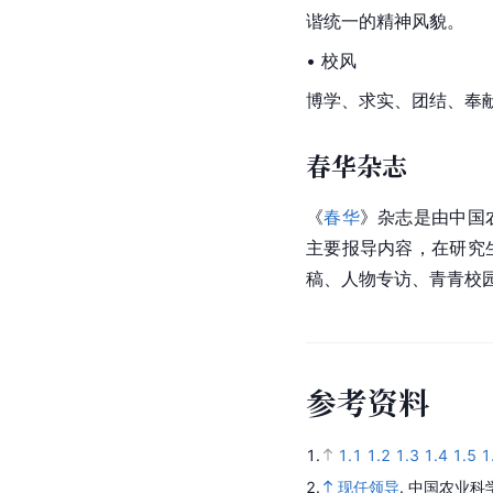
谐统一的精神风貌。
• 校风
博学、求实、团结、奉
春华杂志
《
春华
》杂志是由
中国
主要报导内容，在研究
稿、人物专访、青青校
参
考
资
料
1.
1.1
1.2
1.3
1.4
1.5
1
2.
现任领导
.
中国农业科