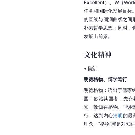
Excellent）、W（
任务和国际化发展目标。
的直线与圆润曲线之间
朴素哲学思想；同时，
发展出前景。
文化精神
• 院训
明德格物、博学笃行
明德
格物：语出于儒家
国；欲治其国者，先齐
知；致知在格物。”“明
行，达到内心
清明
的最
理念。“格物”就是对知