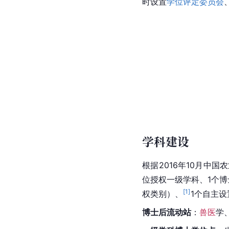
时设置
学位评定委员会
学科建设
根据2016年10月中
位授权一级学科、1个
[
1
]
权类别）、
1个自主
博士后
流动站
：
兽医
学