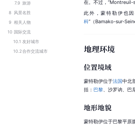
在。不过，“Montreu
7.9
旅游
8
风景名胜
此外，蒙特勒伊也因
科
”（Bamako-sur-Sei
9
相关人物
10
国际交流
10.1
友好城市
地理环境
10.2
合作交流城市
位置境域
蒙特勒伊位于
法国
中北
括：
巴黎
、沙罗讷、巴
地形地貌
蒙特勒伊位于巴黎平原腹