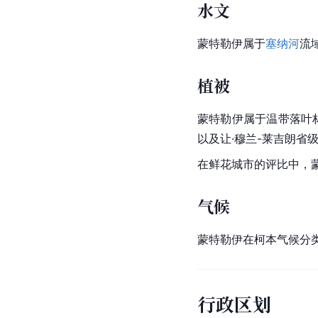
水文
蒙特勒伊属于
塞纳河
流
植被
蒙特勒伊属于
温带
落叶林
以及让·穆兰-莱吉朗省级公园（
在鲜花城市的评比中，
气候
蒙特勒伊在柯本气候分
行政区划