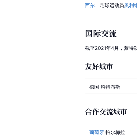
西尔
、足球运动员
奥利
国际交流
截至2021年4月，蒙
友好城市
 德国 科特布斯
合作交流城市
葡萄牙
 帕尔梅拉