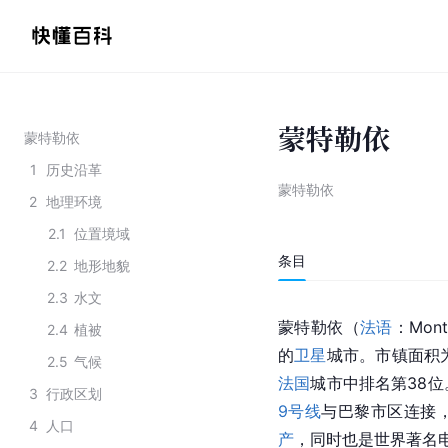
蒙特勒依
蒙特勒依
1
历史沿革
蒙特勒依
2
地理环境
2.1
位置境域
条目
2.2
地形地貌
2.3
水文
蒙特勒依（
法语
：Mon
2.4
植被
的
卫星
城市。市镇面积
2.5
气候
法国
城市中排名第38
3
行政区划
9号线
与巴黎市区连接
4
人口
产
，同时也是世界著名