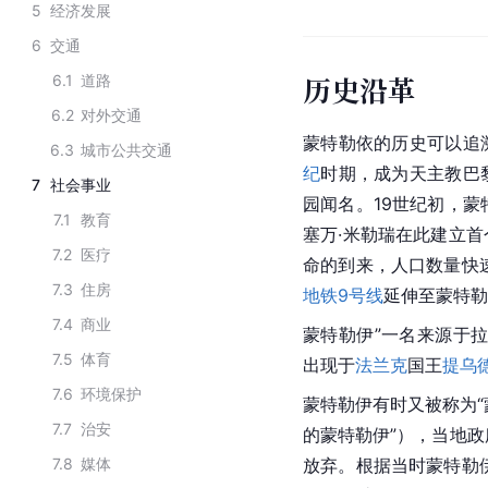
5
经济发展
6
交通
历史沿革
6.1
道路
6.2
对外交通
蒙特勒依的历史可以追
6.3
城市公共交通
纪
时期，成为天主教巴
7
社会事业
园闻名。19世纪初，蒙
7.1
教育
塞万·米勒瑞在此建立
7.2
医疗
命的到来，人口数量快速
7.3
住房
地铁9号线
延伸至蒙特勒
7.4
商业
蒙特勒伊”一名来源于拉丁语
7.5
体育
出现于
法兰克
国王
提乌
7.6
环境保护
蒙特勒伊有时又被称为“蒙特勒
7.7
治安
的蒙特勒伊”），当地政
7.8
媒体
放弃。根据当时蒙特勒