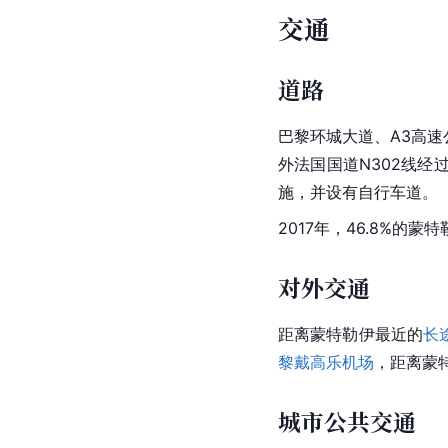
交通
道路
巴黎环城大道、A3高
外法国国道N302线
施，并设有自行车道。
2017年，46.8%的
对外交通
距离蒙特勒伊最近的
长
黎戴高乐机场
，距离蒙
城市公共交通