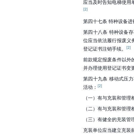
应当及时告知电梯使用
[
2
]
第四十七条 
特种设备
进
第四十八条 特种设备
位应当依法履行报废义
[
2
]
登记证书注销手续。
前款规定报废条件以外
并办理使用登记证书变
第四十九条 
移动式压力
[
2
]
活动：
（一）有与充装和管理
（二）有与充装和管理
（三）有健全的充装管
充装单位应当建立充装