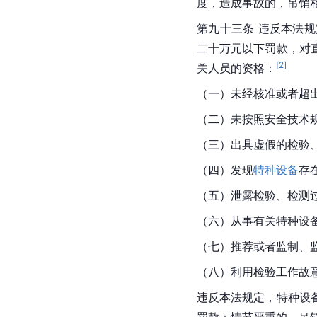
度，造成事故的，吊销
第九十三条 违反本法规
二十万元以下罚款，对
[
2
]
关人员的资格：
（一）未经核准或者超
（二）未按照安全技术
（三）出具虚假的检验
（四）发现
特种设备
存
（五）泄露检验、检测
（六）从事有关特种设
（七）推荐或者监制、
（八）利用检验工作故
违反本法规定，特种设
罚款；情节严重的，吊