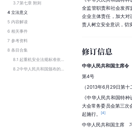
3.7
第七章 附则
全监管职责和社会发挥
4
立法意义
企业主体责任，加大对
5
内容解读
责人树立安全意识，切
6
相关事件
7
参考资料
修订信息
8
条目合集
8.1
起重机安全法规标准依据的主要法律法规
中华人民共和国主席令
8.2
中华人民共和国颁布的主要法律法规
第4号
（2013年6月29日
《中华人民共和国特种
大会常务委员会第三次会议
[
4
]
起施行。
中华人民共和国主席　