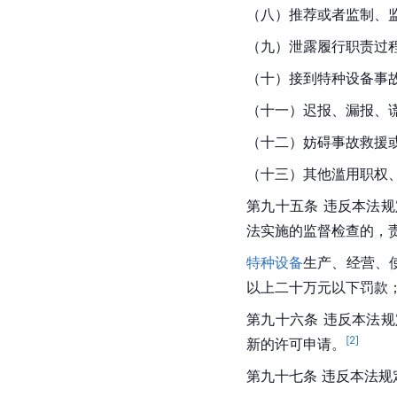
（八）推荐或者监制、
（九）泄露履行职责过
（十）接到
特种设备
事
（十一）迟报、漏报、
（十二）妨碍事故救援
（十三）其他滥用职权
第九十五条 违反本法
法实施的监督检查的，
特种设备
生产、经营、
以上二十万元以下罚款
第九十六条 违反本法
[
2
]
新的许可申请。
第九十七条 违反本法