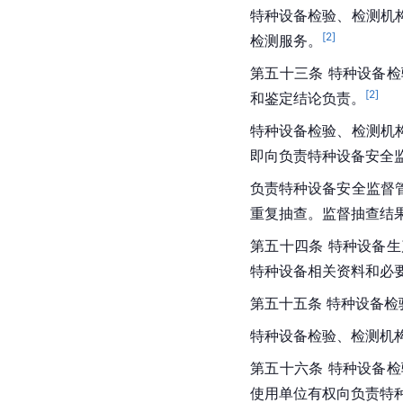
特种设备检验、检测机
[
2
]
检测服务。
第五十三条 特种设备
[
2
]
和鉴定结论负责。
特种设备
检验、检测机
即向负责特种设备安全
负责特种设备安全监督
重复抽查。监督抽查结
第五十四条 特种设备
特种设备相关资料和必
第五十五条 
特种设备
检
特种设备检验、检测机
第五十六条 特种设备
使用单位有权向负责特