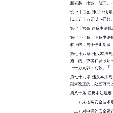
[
新安装、改造、修理。
第七十五条 违反本法
以上五十万元以下罚款
第七十六条 违反本法
第七十七条　违反本法
改正的，责令停止制造
第七十八条 违反本法
施工的，或者在验收后
[
2
]
上十万元以下罚款。
第七十九条 违反本法规
期未改正的，处五万元
第八十条 违反本法规
（一）未按照安全技术
（二）对电梯的安全运