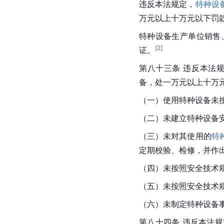
违反本法规定，
特种设
万元以上十万元以下罚
特种设备生产单位销售
[
2
]
证。
第八十三条 违反本法
备，处一万元以上十万
（一）使用特种设备未
（二）未建立特种设备
（三）未对其使用的
特
定期校验、检修，并作
（四）未按照安全技术
（五）未按照安全技术
（六）未制定
特种设备
第八十四条 违反本法