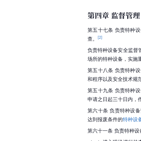
第四章 监督管理
第五十七条 负责
特种设
[
2
]
查。
负责特种设备安全监督
场所
的特种设备，实施
第五十八条 负责特种
和程序以及安全技术规
第五十九条 负责特种
申请之日起三十日内，
第六十条 负责特种设
达到报废条件的
特种设
第六十一条 负责特种