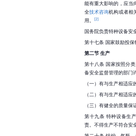
能有重大影响的，应当
全
技术咨询
机构或者相
[
2
]
用。
国务院负责特种设备安
第十七条 国家鼓励投保
第二节 生产
第十八条 国家按照分
备安全监督管理的部门
（一）有与生产相适应
（二）有与生产相适应
（三）有健全的质量保
第十九条 特种设备生
责。不得生产不符合安
第二十条 锅炉、
气瓶
、