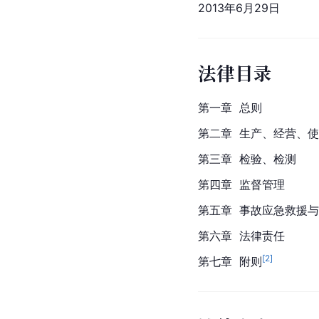
2013年6月29日
法律目录
第一章  总则
第二章  生产、经营、
第三章  检验、检测
第四章  监督管理
第五章  事故应急救援
第六章  
法律责任
[
2
]
第七章  附则