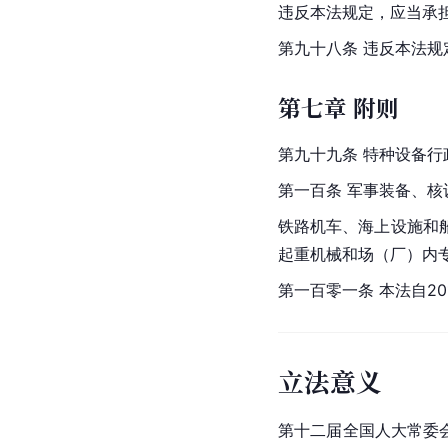
违反本法规定，应当承
第九十八条 违反本法规
第七章 附则
第九十九条 
特种设备
行
第一百条 军事装备、
铁路机车
、海上设施和
起重机械和场（厂）内
第一百零一条 本法自20
立法意义
第十二届全国人大常委