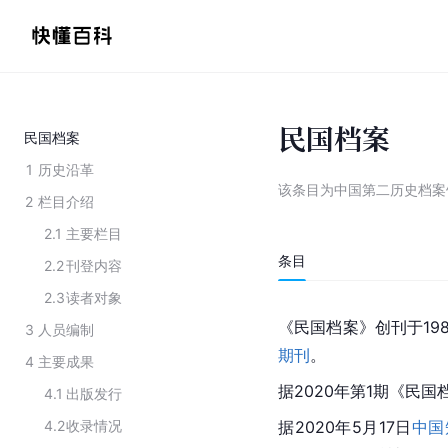
民国档案
民国档案
1
历史沿革
该条目为
中国第二历史档案
2
栏目介绍
2.1
主要栏目
条目
2.2
刊登内容
2.3
读者对象
《民国档案》创刊于19
3
人员编制
期刊
。
4
主要成果
据2020年第1期《民
4.1
出版发行
4.2
收录情况
据2020年5月17日
中国