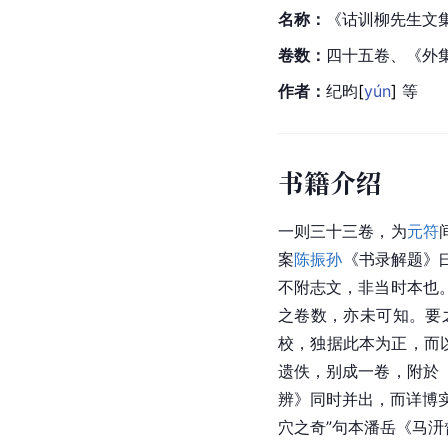
名称：
《诂训柳先生文
卷数：
四十五卷、《外集
作者：
纪
昀
[
yún
]
 等
书籍介绍
一则三十三卷，为
元符
案
陈振孙
《书录解题》曰
不附志文，非当时本也
之卷数，亦未可知。要
校，独据此本为正，而
遗佚，别成一卷，附於
辨》同时并出，而详博
穴之奇”句本
潘岳
《马汧