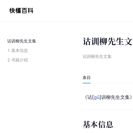
诂训柳先生文
诂训柳先生文集
1
基本信息
诂训柳先生文集
2
书籍介绍
条目
《
诂
[
gǔ
]
训柳先生文集
基本信息