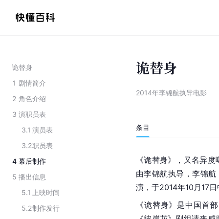
诡替身
诡替身
1
剧情简介
2014年李锦航执导电影
2
角色介绍
3
演职员表
条目
3.1
演员表
3.2
职员表
《诡替身》，又名异度
4
幕后制作
由李锦航执导，李锦航 
5
播出信息
演，于2014年10月1
5.1
上映时间
《诡替身》是中国首部
5.2
制作发行
《
彼岸花
》剧组请来威