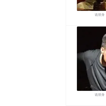
诡替身
诡替身