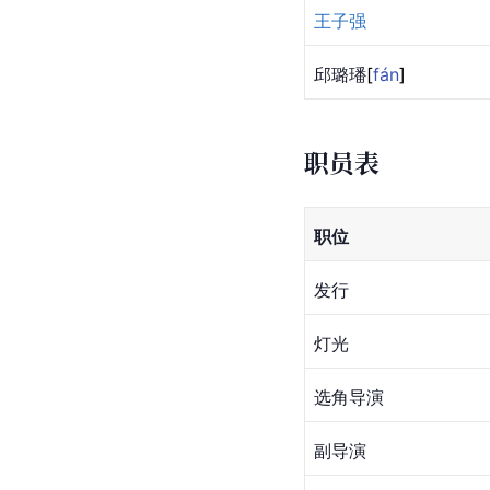
王子强
邱璐
璠
[
fán
]
职员表
职位
发行
灯光
选角导演
副导演