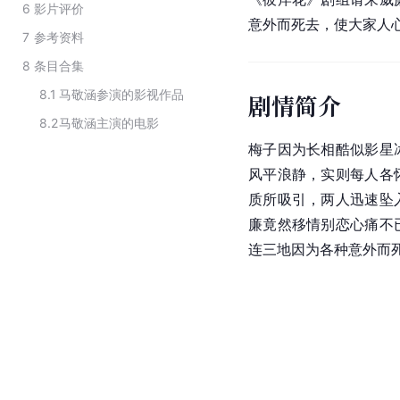
6
影片评价
意外而死去，使大家人
7
参考资料
8
条目合集
8.1
马敬涵参演的影视作品
剧情简介
8.2
马敬涵主演的电影
梅子因为长相酷似影星
风平浪静，实则每人各
质所吸引，两人迅速坠
廉竟然移情别恋心痛不
连三地因为各种意外而