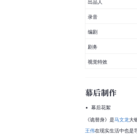
出品人
录音
编剧
剧务
视觉特效
幕后制作
幕后花絮
《诡替身》是
马文龙
大
王伟
在现实生活中也是