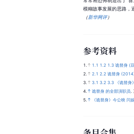
常常将恐怖制造出了“
模糊故事发展的思路，
（
新华网评
）
参
考
资
料
1.
1.1
1.2
1.3
诡替身 (豆
2.
2.1
2.2
诡替身 (2014
3.
3.1
3.2
3.3
《诡替身
4.
诡替身 的全部演职员
.
5.
《诡替身》今公映 闫妮
条
目
合
集