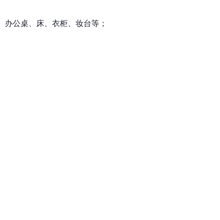
、办公桌、床、衣柜、妆台等；