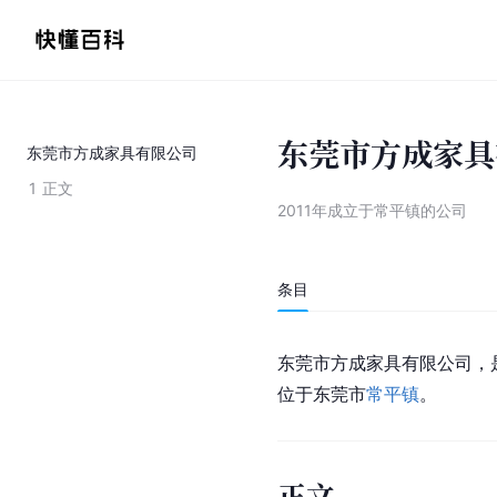
东莞市方成家具
东莞市方成家具有限公司
1
正文
2011年成立于常平镇的公司
条目
东莞市
方成家具有限公司，
位于东莞市
常平镇
。
正文