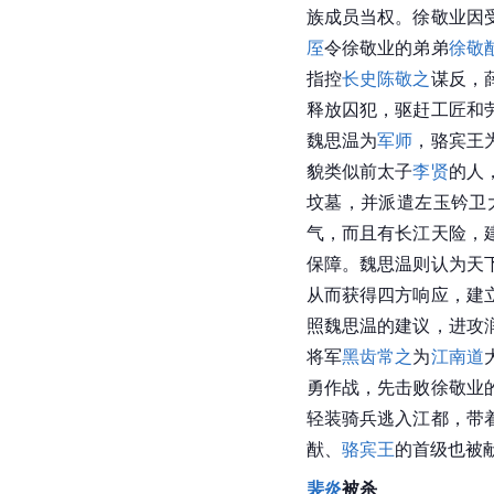
族成员当权。徐敬业因
厔
令徐敬业的弟弟
徐敬
指控
长史
陈敬之
谋反，
释放囚犯，驱赶工匠和
魏思温为
军师
，骆宾王
貌类似前太子
李贤
的人
坟墓，并派遣左玉钤卫
气，而且有长江天险，
保障。魏思温则认为天
从而获得四方响应，建
照魏思温的建议，进攻
将军
黑齿常之
为
江南道
勇作战，先击败徐敬业
轻装骑兵逃入江都，带
猷、
骆宾王
的首级也被
裴炎
被杀