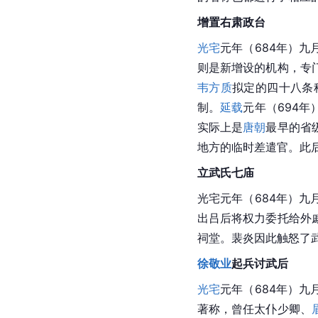
增置右肃政台
光宅
元年（684年）九
则是新增设的机构，专
韦方质
拟定的四十八条
制。
延载
元年（694
实际上是
唐朝
最早的省
地方的临时差遣官。此
立武氏七庙
光宅元年（684年）九
出吕后将权力委托给外
祠堂。裴炎因此触怒了
徐敬业
起兵讨武后
光宅
元年（684年）
著称，曾任太仆少卿、