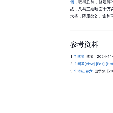
匐
，取得胜利，修建碎
战，又与三姓咽面十万
大将，降服桑乾、舍利
参
考
资
料
1.
李显
.
李显.
[2024-11-
2.
嗣圣[View] [Edit] [His
3.
本纪·卷六
.
国学梦.
[20