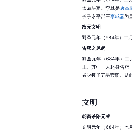
太后决定。李旦是
唐高
长子永平郡王
李成器
为
改元文明
嗣圣元年（684年）二
告密之风起
嗣圣元年（684年）
王。其中一人起身告密
者被授予五品官职。从
文明
胡商杀路元睿
文明元年（684年）七