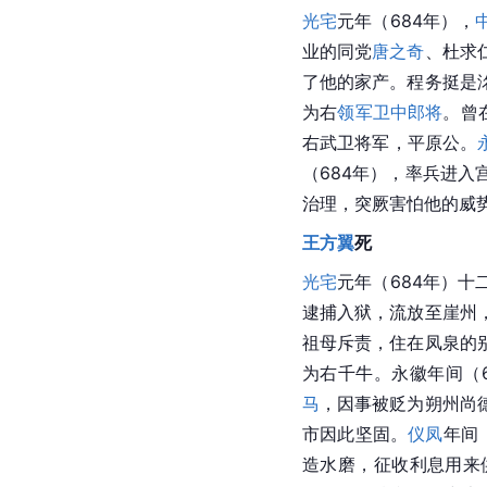
光宅
元年（684年），
业的同党
唐之奇
、杜求
了他的家产。程务挺是
为右
领军卫
中郎将
。曾
右武卫将军，平原公。
（684年），率兵进入
治理，突厥害怕他的威
王方翼
死
光宅
元年（684年）十
逮捕入狱，流放至崖州
祖母斥责，住在凤泉的
为右千牛。永徽年间（
马
，因事被贬为朔州尚
市因此坚固。
仪凤
年间
造水磨，征收利息用来