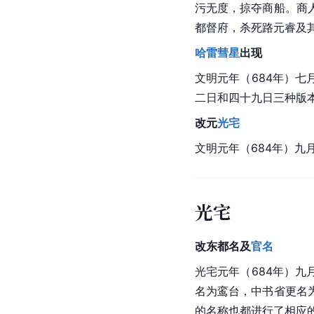
污无度，掠夺商船。商
都督府，杀死路元睿及
哈雷彗星
出现
文明元年（684年）
二日和四十九日三种版
改元
光宅
文明元年（684年）九
光宅
改东都名及
官名
光宅元年（684年）
名为鸾台，中书省更名
的名称也都进行了相应