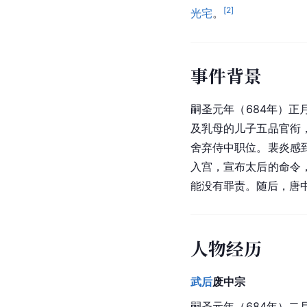
[
2
]
光宅
。
事件背景
嗣圣元年（684年）
及乳母的儿子五品官衔
舍弃侍中职位。裴炎感
入宫，宣布太后的命令
能没有罪责。随后，唐
人物经历
武后
废中宗
嗣圣元年（684年）二