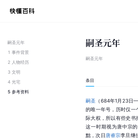
嗣圣元年
嗣圣元年
1
事件背景
嗣圣元年
2
人物经历
3
文明
条目
4
光宅
5
参考资料
嗣圣
（684年1月23日
的唯一年号，历时仅一
际大权，所以有些史书
这一时期视为唐中宗的
黜，次日
唐睿宗
李旦继