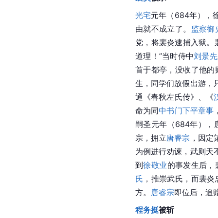
光宅
元年（684年），
由就不成立了。
监察御
党，将裴炎逮捕入狱。
道理！”当时侍中
刘景先
首于都亭，没收了他的
生，同学们放假出游，
通《春秋左氏传》、《
命为同
中书门下
平章事
嗣圣元年（684年），
宗，拥立
唐睿宗
，因定
为例进行劝谏，武则天
到
徐敬业
的事发生后，
氏
，推崇武氏，而裴炎
方。
唐睿宗
即位后，追
程务挺
被斩