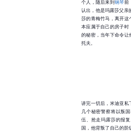
个人，随后来到
钢琴
前
认出，他是玛露莎父亲
莎的青梅竹马，离开这
本应属于自己的房子时
的秘密，当年下命令让
托夫。
讲完一切后，米迪亚私
几个秘密警察将以叛国
伍、抢走玛露莎的报复
国，他背叛了自己的阶