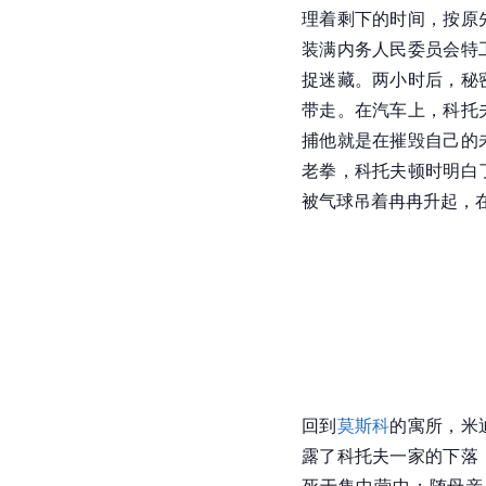
理着剩下的时间，按原
装满内务人民委员会特
捉迷藏。两小时后，秘
带走。在汽车上，科托
捕他就是在摧毁自己的
老拳，科托夫顿时明白
被气球吊着冉冉升起，
回到
莫斯科
的寓所，米
露了科托夫一家的下落