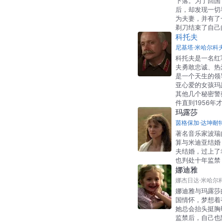
下落。为了回国
后，却发现一切
为夫妻，并有了
剃刀结束了自己
科托夫
尼基塔·米哈尔科
科托夫是一名红
夫勇敢忠诚、热
是一个天生的领
亚心爱的女孩玛
其他几个秘密警
件直到1956年
玛露莎
茵格保加·达坤耐
著名音乐家波瑞
算与米迪亚结婚
夫结婚，过上了
也判处十年监禁
娜迪雅
娜杰日达·米哈尔
娜迪雅与玛露莎
国情怀，梦想着
她总会抬头挺胸
监禁后，自己也