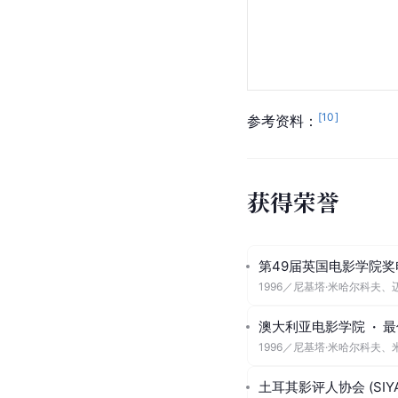
[
10
]
参考资料：
获得荣誉
第49届英国电影学院奖
1996
／
尼基塔·米哈尔科夫、
澳大利亚电影学院
·
最
1996
／
尼基塔·米哈尔科夫、
土耳其影评人协会 (SIYA