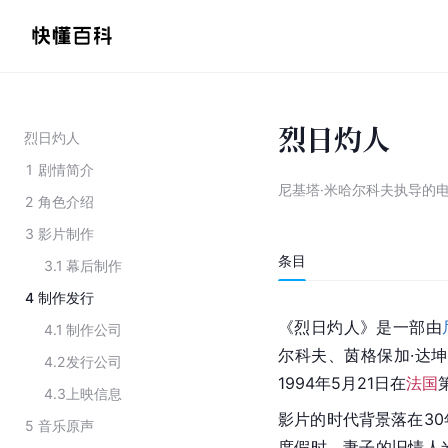
烈日灼人
烈日灼人
1
剧情简介
尼基塔·米哈尔科夫执导的
2
角色介绍
3
影片制作
条目
3.1
幕后制作
4
制作发行
《
烈日灼人
》是一部由
4.1
制作公司
尔科夫、茵格保加·达
4.2
发行公司
1994年5月21日在
法国
4.3
上映信息
影片的时代背景落在30
5
音乐原声
度假时，妻子的旧情人