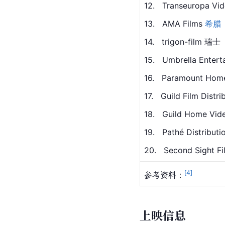
12.   Transeuropa V
13.   AMA Films 
希腊
14.   trigon-film 瑞士
15.   Umbrella Entert
16.   Paramount Hom
17.   Guild Film Dist
18.   Guild Home Vid
19.   Pathé Distribut
20.   Second Sight 
[
4
]
参考资料：
上映信息