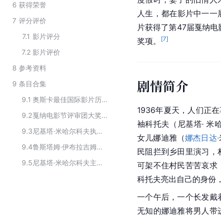
6
获得荣誉
人生，都在影片中一一
7
评分评价
片获得了第47届戛纳电
7.1
影片评分
[
7
]
奖项。
7.2
影片评价
8
参考资料
剧情简介
9
条目合集
9.1
奥斯卡最佳国际影片历届获奖作品
1936年夏天，人们正
9.2
戛纳电影节评审团大奖历届获奖作品
袖科托夫（尼基塔· 米
9.3
尼基塔·米哈尔科夫执导的作品
女儿娜迪雅（
娜杰日达·
9.4
鲁斯塔姆·伊布拉吉姆别科夫编剧的作品
民阻拦到乡田里演习，
9.5
尼基塔·米哈尔科夫主演的电影
可架不住村民苦苦哀求
科托夫亮出自己的身份
一个午后，一个长发戴
无知的娜迪雅将男人带