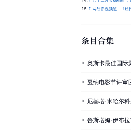
14.
六十二片金棕榈叶：第
15.
网易影视频道--《烈
条
目
合
集
奥斯卡最佳国际
戛纳电影节评审
尼基塔·米哈尔
鲁斯塔姆·伊布