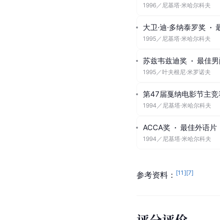
1996
／
尼基塔·米哈尔科夫
大卫·迪·多纳泰罗奖
·
1995
／
尼基塔·米哈尔科夫
苏兹韦兹迪奖
·
最佳男
1995
／
叶夫根尼·米罗诺夫
第47届戛纳电影节主竞
1994
／
尼基塔·米哈尔科夫
ACCA奖
·
最佳外语片
1994
／
尼基塔·米哈尔科夫
[
11
]
[
7
]
参考资料：
评分评价