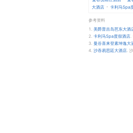
大酒店
卡利马Spa
参考资料
1.
美爵普吉岛芭东大酒
2.
卡利马Spa度假酒店
.
3.
曼谷喜来登素坤逸大
4.
沙吞易思廷大酒店
.