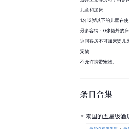
儿童和加床
1名12岁以下的儿童在
最多容纳：0张额外的床
这间客房不可加床婴儿
宠物
不允许携带宠物。
条
目
合
集
泰国的五星级酒
曼谷悦榕庄酒店
曼