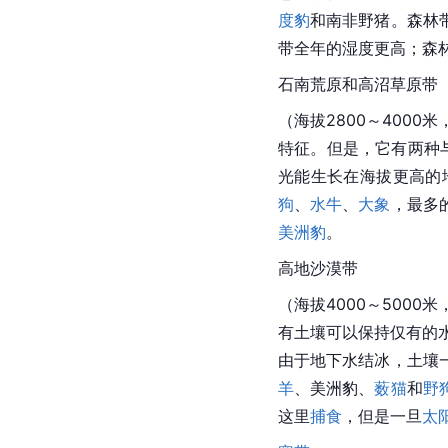
度豹
和南非野猪。森林
带全年的湿度更高；森林
石南荒原和高沼草原带
（海拔2800～400
特征。但是，它有两种
光能生长在海拔更高的
狗
、
水牛
、
大象
，最多
美洲豹
。
高地沙漠带
（海拔4000～500
有土壤可以保持仅有的
由于
地下水
结冰，土壤
羊
、
美洲豹
、
薮猫
和
野
这里
捕食
，但是一旦
太