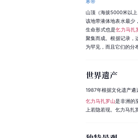
寒带
山顶（海拔5000米以
该地带液体
地表水
最少
生命形式也是
乞力马扎
聚集而成。根据记录，
为罕见，而且它们的分
世界遗产
1987年根据文化遗产遴
乞力马扎罗山
是非洲的
上若隐若现。乞力马扎
独特景观