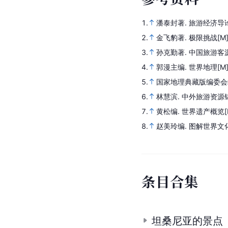
1.
潘泰封著.
旅游经济导
2.
金飞豹著.
极限挑战
[M
3.
孙克勤著.
中国旅游客
4.
郭漫主编.
世界地理
[M
5.
国家地理典藏版编委会
6.
林慧滨.
中外旅游资源
7.
黄松编.
世界遗产概览
8.
赵美玲编.
图解世界文
条
目
合
集
坦桑尼亚的景点