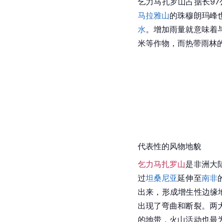
乞力马扎罗山占据长9
马拉雅山
的珠穆朗玛峰
水
。增加雨量就意味着
米等作物，而热带雨林的
代表性的风物地貌
乞力马扎罗山
是非洲大
过
坦桑尼亚
延伸至
南非
出来，形成增生性边缘
出现了弯曲和断裂。两
的地带，火山活动也最