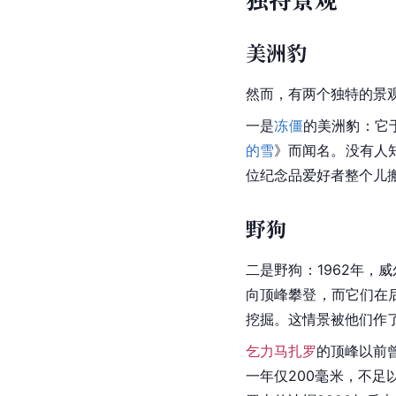
美洲豹
然而，有两个独特的景
一是
冻僵
的
美洲豹
：它
的雪
》而闻名。没有人
位纪念品爱好者整个儿
野狗
二是野狗：1962年，
向顶峰攀登，而它们在
挖掘。这情景被他们作
乞力马扎罗
的顶峰以前
一年仅200毫米，不