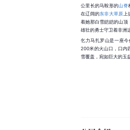
公里长的马鞍形的
山脊
在辽阔的
东非大草原
上
着她那白雪皑皑的山顶
雄壮的勇士守卫着
非洲
乞力马扎罗山
是一座今
200米的火山口，口
雪覆盖，宛如巨大的玉