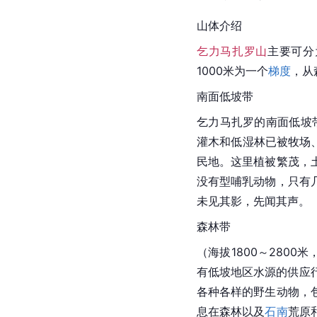
山体介绍
乞力马扎罗山
主要可分
1000米为一个
梯度
，从
南面低坡带
乞力马扎罗
的南面低坡带
灌木和低湿林已被牧场
民地
。这里
植被
繁茂，
没有型
哺乳动物
，只有
未见其影，先闻其声。
森林带
（海拔1800～280
有低坡地区水源的供应
各种各样的野生动物，
息在森林以及
石南
荒原