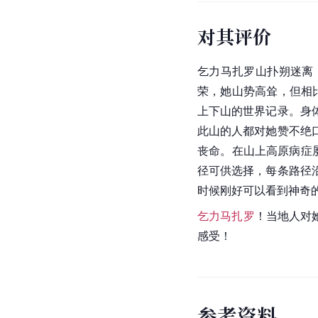
对其评价
乞力马扎罗山扑朔迷离
荣，她山势高耸，但相
上下山的世界记录。身
此山的人都对她赞不绝
丧命。在山上高原病症
径可供选择，每条路径
时候刚好可以看到神奇
乞力马扎罗
！当地人对
感受！
参
考
资
料