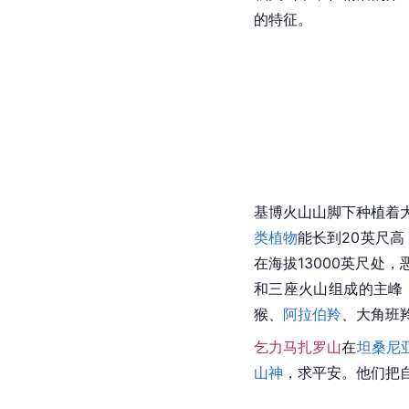
的特征。
基博火山山脚下种植着
类植物
能长到20英尺高
在海拔13000英尺处
和三座火山组成的主峰
猴、
阿拉伯羚
、大角班
乞力马扎罗山
在
坦桑尼
山神
，求平安。他们把