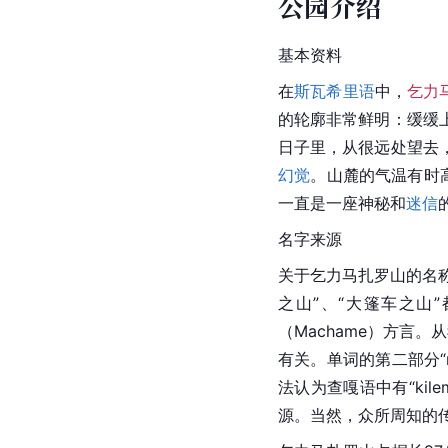
公园介绍
基本资料
在
斯瓦希里语
中，
乞力
的轮廓非常鲜明：缓缓
日子里，从很远处望去
幻觉
。山麓的气温有时
一直是一座神秘和
迷信
名字来源
关于乞力马扎罗山的名
之山”、“大篷车之山
（Machame）方言。从
有关。单词的第二部分“
法认为查嘎语中有“kile
源。当然，众所周知的