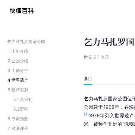
乞力马扎罗国
乞力马扎罗国家公园
1
山势介绍
世界遗产名录
2
公园介绍
3
山体分带
条目
4
世界遗产
5
独特景观
乞力马扎罗国家公园位
5.1
美洲豹
公园建于1968年，在海
5.2
野狗
[
3
]
1979年列入
世界遗产
6
专家预测
米，被称作非洲的"
珠穆
7
对其评价