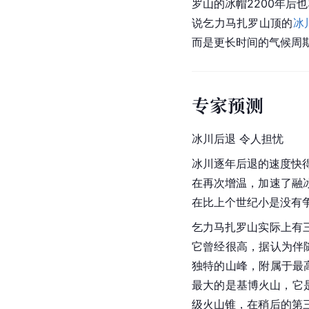
罗山的冰帽2200年后
说乞力马扎罗山顶的
冰
而是更长时间的气候周
专家预测
冰川后退 令人担忧
冰川逐年后退的速度快
在再次增温，加速了融
在比上个世纪小是没有
乞力马扎罗山实际上有
它曾经很高，据认为伴
独特的山峰，附属于最
最大的是基博火山，它
级火山锥，在稍后的第