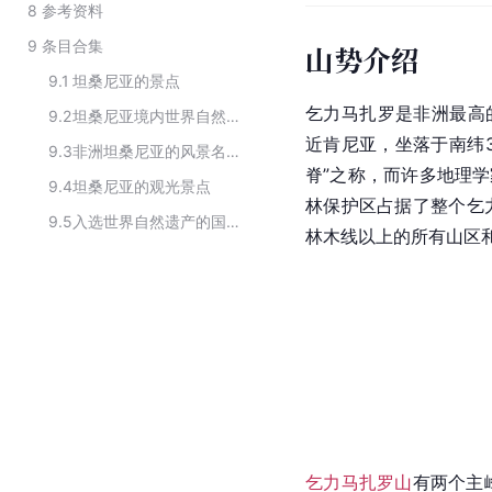
8
参考资料
9
条目合集
山势介绍
9.1
坦桑尼亚的景点
乞力马扎罗是非洲最高
9.2
坦桑尼亚境内世界自然遗产
近肯尼亚，坐落于南纬3
9.3
非洲坦桑尼亚的风景名胜
脊”之称，而许多地理学
9.4
坦桑尼亚的观光景点
林保护区占据了整个乞
9.5
入选世界自然遗产的国家公园
林木线
以上的所有山区
乞力马扎罗山
有两个主