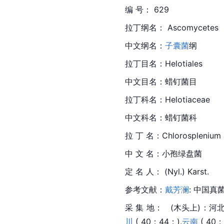
编 号： 629
拉丁
纲名： Ascomycetes
中文纲名：
子囊菌
纲
拉丁目名：
Helotiales
中文目名：蜡钉菌目
拉丁科名：Helotiaceae
中文科名：蜡钉菌科
拉 丁 名：Chlorosplenium a
中 文 名：小孢绿盘菌
定 名 人： (Nyl.) Karst.
参考文献：
戴芳澜
: 中国真菌
采 集 地：　(木头上)：河北 ( 4
川
 ( 40；44；).
云南
 ( 40