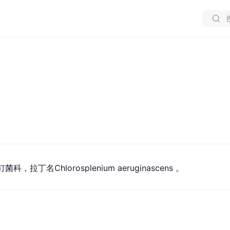
丁名Chlorosplenium aeruginascens 。