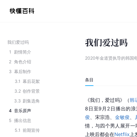
我们爱过吗
我们爱过吗
1
剧情简介
2020年金道贤执导的韩国
2
角色介绍
3
幕后制作
条目
3.1
幕后花絮
3.2
创作背景
《我们，爱过吗》（
韩
3.3
剧集选角
8日至9月2日播出的
4
音乐原声
俊
、宋宗浩、
金敏俊
、
5
播出信息
情，与四个男人展开一
5.1
前期宣传
上映后都会在
Netflix
上