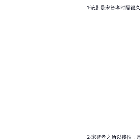
1·该剧是
宋智孝
时隔很
2·宋智孝之所以接拍