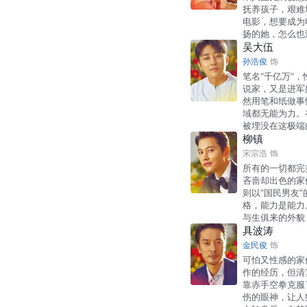
抚养孩子，艰难
电影，想要成为
扬的她，怎么也
吴大伍
孙浩俊
饰
笔名“千亿万”
说家，又是进军
然用笔和纸做事
域都无能为力。
被埋没在这极端
柳镇
宋宗浩
饰
所有的一切都完
吝啬却出色的家
则以“国民男友
格，能力是能力
与生俱来的外貌
具波涛
金民俊
饰
可怕又性感的家伙
作的经历，但清算
靠赤手空拳克服
伤的眼神，让人