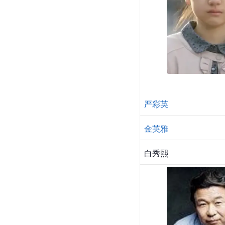
严彩英
金英雅
白秀熙