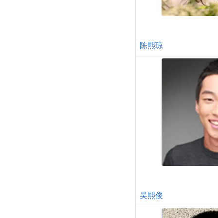
陈熙琼
吴熙俊