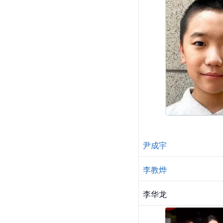
尹成宇
李教烨
李华龙