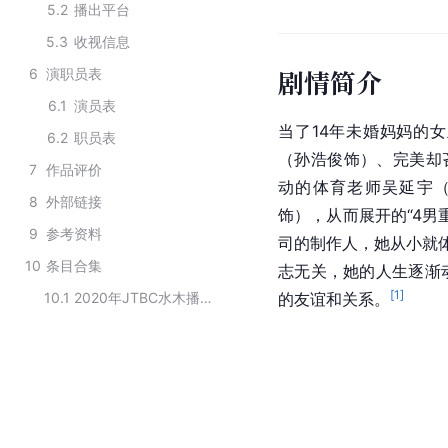
5.2
播出平台
5.3
收视信息
剧情简介
6
演职员表
6.1
演员表
当了14年未婚妈妈的
6.2
职员表
（孙浩俊饰）、完美却吝
7
作品评价
动的体育老师吴延宇
8
外部链接
饰），从而展开的“4男
9
参考资料
司的制作人，她从小就
10
条目合集
志无关，她的人生逐渐
[
1
]
10.1
2020年JTBC水木播出的迷你连续剧
的友谊和关系。