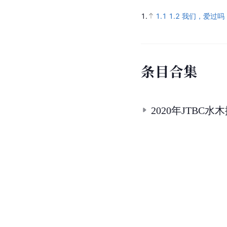
1.
1.1
1.2
我们，爱过吗 
条
目
合
集
2020年JTBC