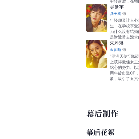
中转身后，在韩
吴延宇
具子成
饰
年轻却又让人心
生，在学校享受
为什么没有结婚
是附近常去澡堂
朱雅琳
金多顺
饰
“亚洲天使”顶
上获得最佳女主
铭心的努力。以
用年龄出道CF
象，吸引了五六
幕后制作
幕后花絮