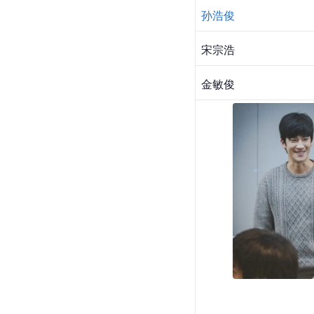
孙浩俊
宋宗浩
金敏俊