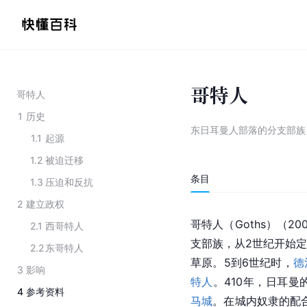
哥特人
哥特人
1
历史
东日耳曼人部落的分支部族
1.1
起源
1.2
被迫迁移
条目
1.3
压迫和反抗
2
建立政权
哥特人（Goths）（
2.1
西哥特人
支部族，从2世纪开始
2.2
东哥特人
草原。5到6世纪时，
德
3
影响
特人
。410年，日耳
4
参考资料
马城
。在城内奴隶的配