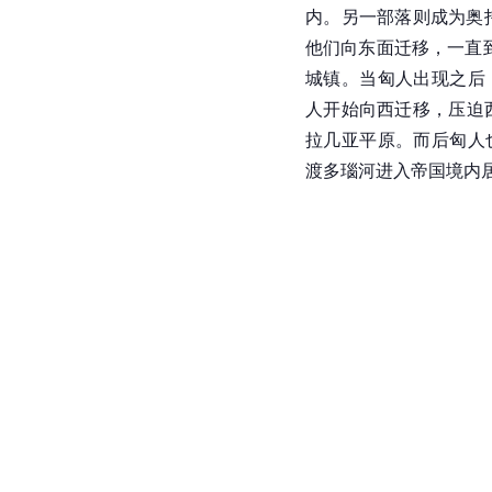
内。另一部落则成为奥托哥特
他们向东面迁移，一直
城镇。当
匈人
出现之后
人开始向西迁移，压迫
拉几亚平原
。而后匈人
渡多瑙河进入帝国境内