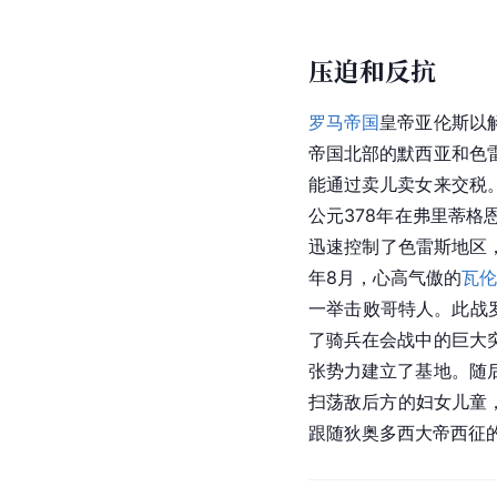
压迫和反抗
罗马帝国
皇帝亚伦斯以
帝国北部的默西亚和色
能通过卖儿卖女来交税
公元378年在弗里蒂
迅速控制了色雷斯地区
年8月，心高气傲的
瓦伦
一举击败哥特人。此战
了骑兵在会战中的巨大
张势力建立了基地。随
扫荡敌后方的妇女儿童
跟随狄奥多西大帝西征