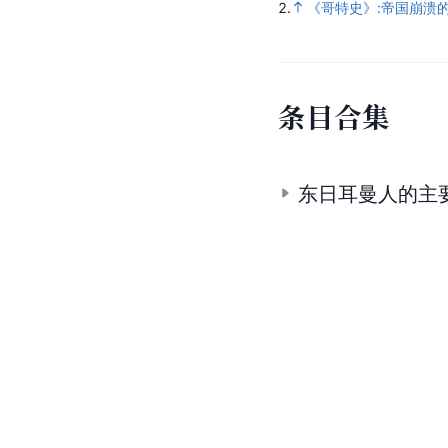
2.
《哥特史》:帝国崩溃
条
目
合
集
东日耳曼人的主