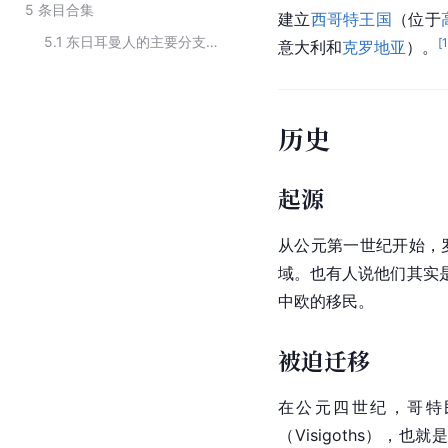
5
条目合集
建立
西哥特王国
（位于
5.1
东日耳曼人的主要分支人种
[
意大利和
克罗地亚
）。
历史
起源
从公元第一世纪开始，
域。也有人说他们其实
中欧的移民。
被迫迁移
在公元四世纪，
哥特
（Visigoths），也就