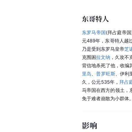
东哥特人
东罗马帝国
(
拜占庭帝国
元489年，东哥特人越
乃是受到东罗马皇帝
芝
克围困
拉文纳
，久攻不
背信地杀死了他，收编其
里岛
、
普罗旺斯
、伊利
久，公元535年，
拜占
马帝国在西方的领土，
免于难者崩散为小群体
影响