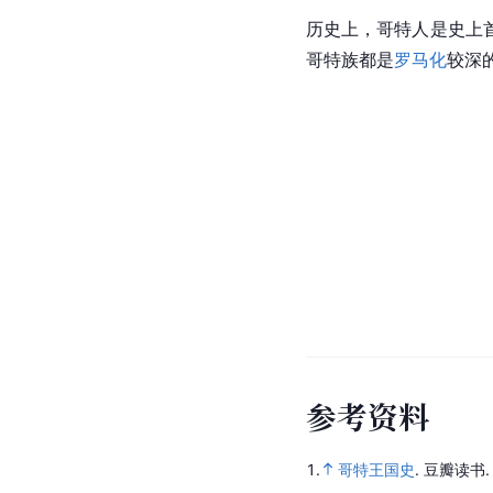
历史上，哥特人是史上
哥特族都是
罗马化
较深
参
考
资
料
1.
哥特王国史
.
豆瓣读书