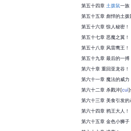
第五十四章 
土拨鼠
一族
第五十五章 彪悍的土拨
第五十六章 惊人秘密！
第五十七章 恶魔之翼！
第五十八章 风雷鹰王！
第五十九章 最后的一搏
第六十章 重回亚龙谷！
第六十一章 魔法的威力
第六十二章 杀戮
淬
[
cuì
]
第六十三章 美食引发的
第六十四章 鸦王大人！
第六十五章 金色小狮子