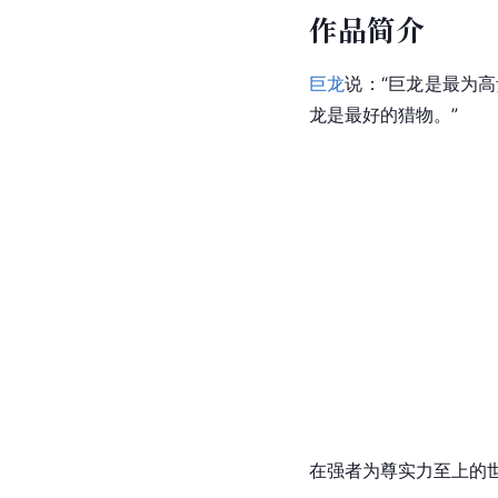
作品简介
巨龙
说：“巨龙是最为
龙是最好的猎物。”
在强者为尊实力至上的