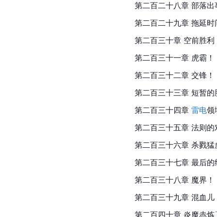
第二百二十八章 部落出
第二百二十九章 拖延时
第二百三十章 空前胜利
第二百三十一章 虎霸！
第二百三十二章 交锋！
第二百三十三章 短暂的
第二百三十四章 
雷电
领
第二百三十五章 法则的
第二百三十六章 杀戮猛
第二百三十七章 最后的
第二百三十八章 魔界！
第二百三十九章 混血儿
第二百四十章 炎魔赤炼