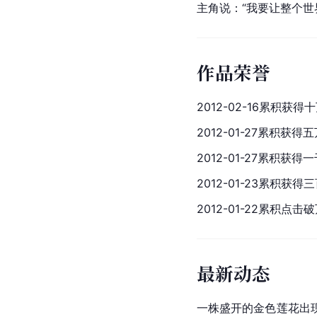
主角说：“我要让整个
作品荣誉
2012-02-16累积获得
2012-01-27累积获得
2012-01-27累积获得
2012-01-23累积获
2012-01-22累积点击
最新动态
一株盛开的金色莲花出