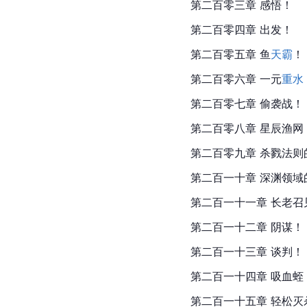
第二百零三章 感悟！
第二百零四章 出发！
第二百零五章 鱼
天霸
！
第二百零六章 一元
重水
第二百零七章 偷袭战！
第二百零八章 星辰渔网
第二百零九章 杀戮法则
第二百一十章 深渊领域
第二百一十一章 长老召
第二百一十二章 阴谋！
第二百一十三章 谈判！
第二百一十四章 吸血蛭
第二百一十五章 轻松灭