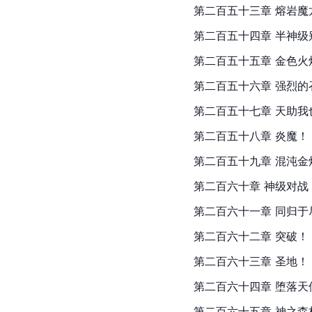
第二百五十三章 熔岩魔
第二百五十四章 
半神
级
第二百五十五章 金色火
第二百五十六章 强烈的
第二百五十七章 天助我
第二百五十八章 
炎魔
！
第二百五十九章 混沌金
第二百六十章 神级对战
第二百六十一章 同归于
第二百六十二章 突破！
第二百六十三章 圣地！
第二百六十四章 堕落天
第二百六十五章 神之森