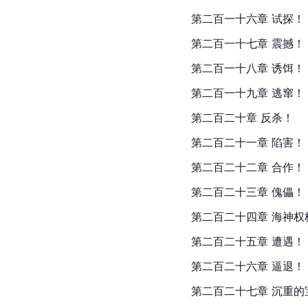
第二百一十六章 试探！
第二百一十七章 震撼！
第二百一十八章 诱饵！
第二百一十九章 逃窜！
第二百二十章 反杀！
第二百二十一章 陷害！
第二百二十二章 合作！
第二百二十三章 傀儡！
第二百二十四章 海神权
第二百二十五章 遭遇！
第二百二十六章 逼退！
第二百二十七章 沉重的