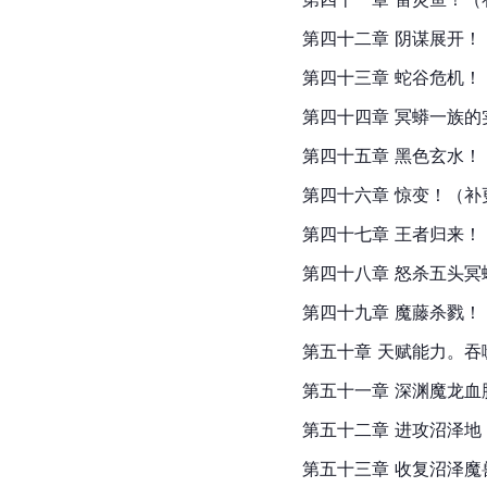
第四十二章 阴谋展开！
第四十三章 蛇谷危机！
第四十四章 冥蟒一族的
第四十五章 黑色玄水！
第四十六章 惊变！（补
第四十七章 王者归来！
第四十八章 怒杀五头冥
第四十九章 魔藤杀戮！
第五十章 天赋能力。吞
第五十一章 深渊魔龙血
第五十二章 进攻沼泽地
第五十三章 收复沼泽魔