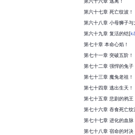
第六十六章 逃离！
第六十七章 死亡纹波！
第六十八章 小母狮子与
第六十九章 复活的
铠
[
kǎ
第七十章 本命心焰！
第七十一章 突破五阶！
第七十二章 强悍的兔子
第七十三章 魔兔老祖！
第七十四章 逃出生天！
第七十五章 悲剧的鸦王
第七十六章 吞食死亡纹
第七十七章 进化的血脉
第七十八章 宿命的对决