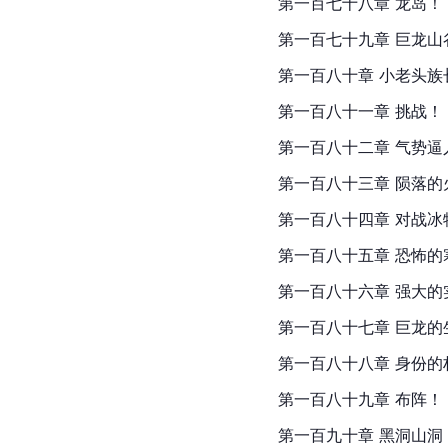
第一百七十八章 龙岛！
第一百七十九章 巨龙山
第一百八十章 小老头族
第一百八十一章 挑战！
第一百八十二章 气势逼
第一百八十三章 陨落的
第一百八十四章 对战冰
第一百八十五章 恐怖的
第一百八十六章 强大的
第一百八十七章 巨龙的
第一百八十八章 身份的
第一百八十九章 布阵！
第一百九十章 黑洞山洞