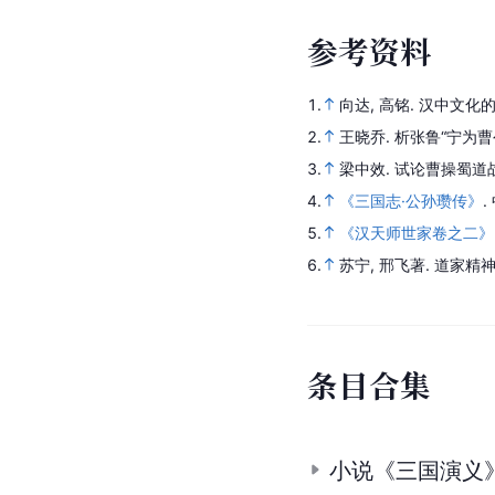
参
考
资
料
1.
向达, 高铭.
汉中文化
2.
王晓乔.
析张鲁“宁为曹
3.
梁中效.
试论曹操蜀道
4.
《三国志·公孙瓒传》
.
5.
《汉天师世家卷之二》
6.
苏宁, 邢飞著.
道家精
条
目
合
集
小说《三国演义