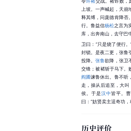
令
许褚
交战。褚诈败，
上坡。一声喊起，天崩
释其缚，问庞德肯降否
行。鲁益信
杨松
之言为
库，出奔南山，去守
巴
卫曰：“只是烧了便行
封锁。是夜二更，
张鲁
投降。
张鲁
欲降，张卫
交锋；被褚斩于马下。
阎圃
谏鲁休出。鲁不听
走，操从后追至，大叫
侯。于是
汉中
皆平。曹
曰：“妨贤卖主逞奇功，
历史评价