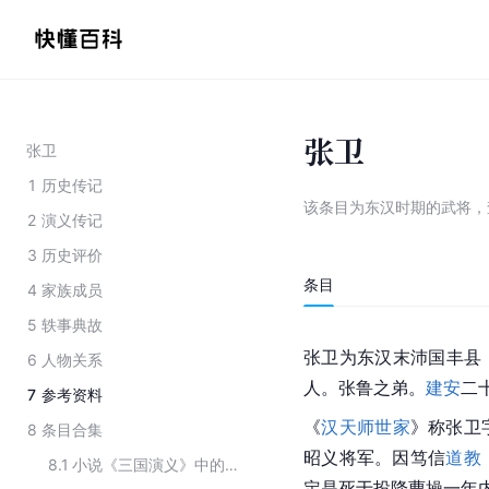
张卫
张卫
1
历史传记
该条目为
东汉时期的武将
，
2
演义传记
3
历史评价
条目
4
家族成员
5
轶事典故
张卫为
东汉
末沛国丰县
6
人物关系
人。张鲁之弟。
建安
二
7
参考资料
《
汉天师世家
》称张卫
8
条目合集
昭义将军。因笃信
道教
8.1
小说《三国演义》中的历史人物
定是死于投降
曹操
一年