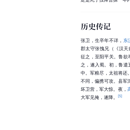
历史传记
张卫，生卒年不详，
东
郡太守张愧兄（《
汉天
征之，至
阳平关
。鲁欲
之，遂入蜀。初，鲁遣
中
。军粮尽，太祖将还
不同，偏携可攻。县军
坏卫营，军大惊。夜，
[
5
]
大军见掩，遂降。