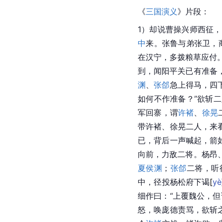
《
三国演义
》片段：
1）却说曹操兴师西征
中
来。张鲁与弟张卫，
在汉宁，多拨粮草应付。
到，闻阳平关已有准备
渊
、
张郃
急上得马，四
如何不作准备？”欲斩
军回寨，谓
许褚
、
徐晃
带许褚、徐晃二人，来
已，背后一声喊起，箭
向前，力敌二将。
杨昂
夏侯渊
；
张郃
二将，听
中，径投杨松府下
谒
[
yè
细作曰：“上覆魏公，
怒，唤庞德责骂，欲斩