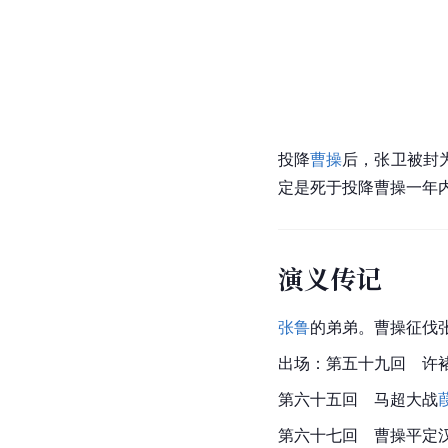
投降
曹操
后，张卫被封
定是死于投降曹操一年
演义传记
张鲁
的弟弟。曹操征伐
出场：第五十九回
　许
第六十五回
　马超
大战
第六十七回
　曹操
平定