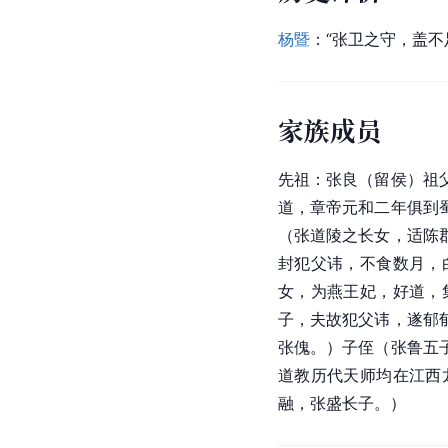
杨暨
：“张卫之守，盖不
家族成员
先祖：张良（留侯）祖
道，章帝元和二年俱到
（张道陵之长女，适陈
封犯父讳，不食数月，
女，为燕王妃，好道，
子，夫故犯父讳，遂郁
张傀。）子侄（张鲁五
道教历代天师均在江西
融，张盛长子。）