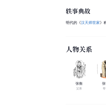
轶事典故
明代的《
汉天师世家
》
人
物
关
系
张衡
张
父亲
哥