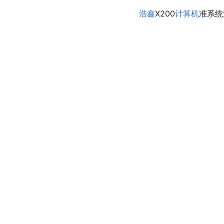
浩鑫
X200
计算机
准系统